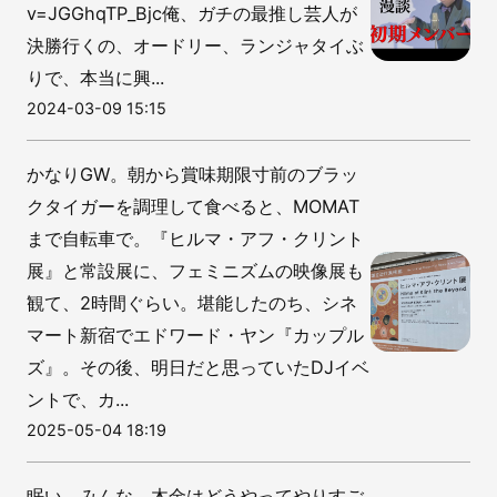
v=JGGhqTP_Bjc俺、ガチの最推し芸人が
決勝行くの、オードリー、ランジャタイぶ
りで、本当に興...
2024-03-09 15:15
かなりGW。朝から賞味期限寸前のブラッ
クタイガーを調理して食べると、MOMAT
まで自転車で。『ヒルマ・アフ・クリント
展』と常設展に、フェミニズムの映像展も
観て、2時間ぐらい。堪能したのち、シネ
マート新宿でエドワード・ヤン『カップル
ズ』。その後、明日だと思っていたDJイベ
ントで、カ...
2025-05-04 18:19
眠い。みんな、木金はどうやってやりすご