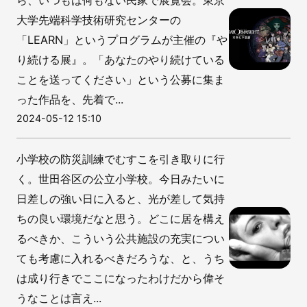
ら、いつもは何もない民家で展覧会。東京
大学先端科学技術研究センターの
「LEARN」というプログラムが主催の『や
り続ける展』。「あなたのやり続けている
ことを送ってください」という公募に集ま
った作品を、先着で...
2024-05-12 15:10
小学校の防災訓練でむすこを引き取りに行
く。世田谷区の公立小学校。今日みたいに
日差しの強い日に入ると、光が差して気持
ちの良い環境だなと思う。どこに居を構え
るべきか、こういう公共施設の充実につい
ても考慮に入れるべきだろうな、と、うち
は成り行きでここになったわけだから偉そ
うなことは言え...