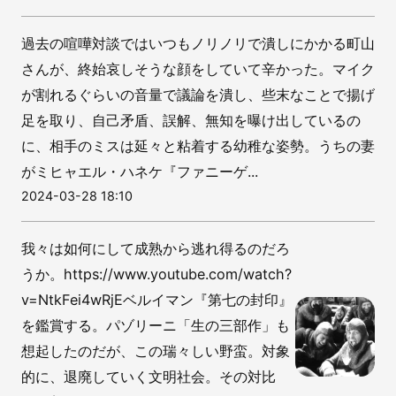
過去の喧嘩対談ではいつもノリノリで潰しにかかる町山
さんが、終始哀しそうな顔をしていて辛かった。マイク
が割れるぐらいの音量で議論を潰し、些末なことで揚げ
足を取り、自己矛盾、誤解、無知を曝け出しているの
に、相手のミスは延々と粘着する幼稚な姿勢。うちの妻
がミヒャエル・ハネケ『ファニーゲ...
2024-03-28 18:10
我々は如何にして成熟から逃れ得るのだろ
うか。https://www.youtube.com/watch?
v=NtkFei4wRjEベルイマン『第七の封印』
を鑑賞する。パゾリーニ「生の三部作」も
想起したのだが、この瑞々しい野蛮。対象
的に、退廃していく文明社会。その対比