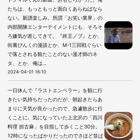
たちは、もっともっと面白くあらねばなら
ない。新譜楽しみ。所謂「お笑い業界」の
内部開陳エンターテイメントにも、そろそ
ろ嫌気が差してきて。『終王ノブ』とか、
街裏ぴんくの漫談とか、M-1三回戦ぐらい
で落とされる観たことのない漫才師のネ
タ、とか、俺は...
2024-04-01 16:10
一日休んで『ラストエンペラー』を観に行
きたい気持ちだったのだが、朝起きたらあ
まりに天気が良かったので、急遽散歩に行
くことに。気になっていた上北沢の「四川
料理 担古麻」を目指して歩くこと30分。
12時になったばかりだったのでさほど並ば