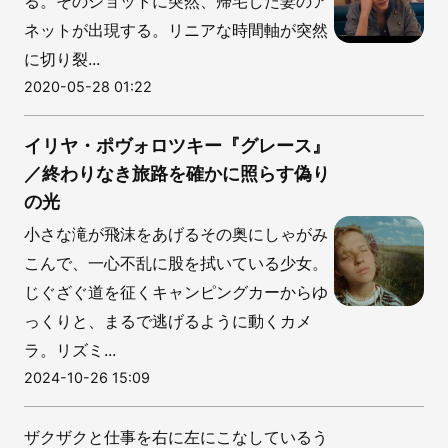
る。そのショットに突然、帰宅した妻のア
ネットが出現する。リニアな時間軸が突然
に切り裂...
2020-05-28 01:22
イリヤ・ポヴォロツキー『グレース』
／終わりなき旅路を確かに照らす偽り
の光
小さな滝が飛沫をあげるその奥にしゃがみ
こんで、一心不乱に股を拭いている少女。
じぐざぐ道を征くキャンピングカーからゆ
っくりと、まるで逃げるように動くカメ
ラ。リズミ...
2024-10-26 15:09
ザクザクと仕事を右に左にこなしているう