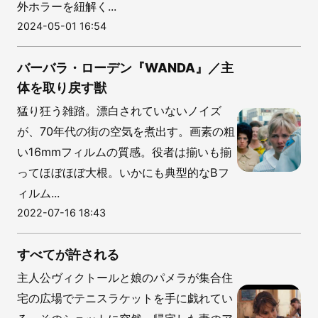
外ホラーを紐解く...
2024-05-01 16:54
バーバラ・ローデン『WANDA』／主
体を取り戻す獣
猛り狂う雑踏。漂白されていないノイズ
が、70年代の街の空気を煮出す。画素の粗
い16mmフィルムの質感。役者は揃いも揃
ってほぼほぼ大根。いかにも典型的なBフ
ィルム...
2022-07-16 18:43
すべてが許される
主人公ヴィクトールと娘のパメラが集合住
宅の広場でテニスラケットを手に戯れてい