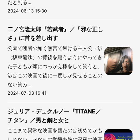
だと判る...
2024-06-13 15:30
二ノ宮隆太郎『若武者』／「邪な正し
さ」に首を差し出す
公園で唖者の如く無言で呆ける主人公・渉
（坂東龍汰）の背後を縫うようにやってき
た子どもが頬につっかえ棒をして笑うと、
渉はこの映画で後に一度しか見せることの
ない笑み...
2024-07-03 16:41
ジュリア・デュクルノー『TITANE／
チタン』／男と鋼と女と
ここまで異常な映画を観たのは初めてかも
しれない。かなりの覚悟を胸に深夜の映画