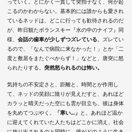
っていく。とにかく一貫して突拍子なく、何が起
こるのかわからない。基本的には誰からも愛され
ているネッドは、どこに行っても歓待されるのだ
が、昨日観たポランスキー『水の中のナイフ』同
様、
会話の歯車が少しずつズレている
。ズレてい
るので、「なんで病院に来なかった！」とか「二
度と敷居をまたぐべからず！」などと、唐突に怒
られたりする。
突然怒られるのは怖い。
気持ちの不安定さと、距離と、時間とが作用し
て、ネッドの笑顔に陰りが見えだすと、あれほど
カラッと晴天だった空にも雲が目立ち、彼は身体
を丸めてつぶやく。
「寒い…」
と。あれほど温か
に迎えてくれていた人たちはどこかに消え、社会
に放り出されるのと同時に、彼がどのように生き