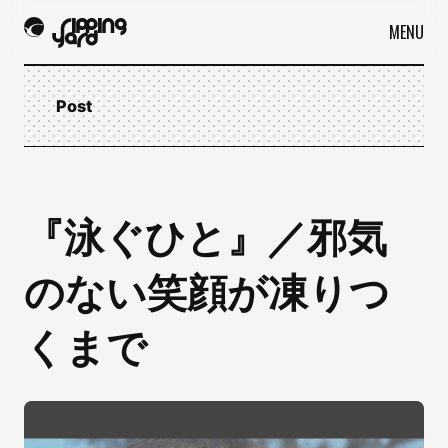
MENU
Post
『泳ぐひと』／邪気
のない笑顔が凍りつ
くまで