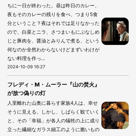
ちに一日が終わった。昼は昨日のカレー、
夜もそのカレーの残りを食べ、つまり5食
分ということ？夜はそれでは足りなかった
ので、白菜とニラ、さつまいもにぶなしめ
じと豚肉を、醤油とみりんで煮る、という
何なのか全然わからないけどまずいわけが
ない料理を作っ...
2024-10-09 16:27
フレディ・M・ムーラー『山の焚火』
が放つ偽りの灯
人里離れた山奥に暮らす家族4人は、幸せ
そうに見える。しかし、しばらく観ていく
と、その「幸福」が各人の犠牲の上に成り
立った繊細なガラス細工のように脆いもの