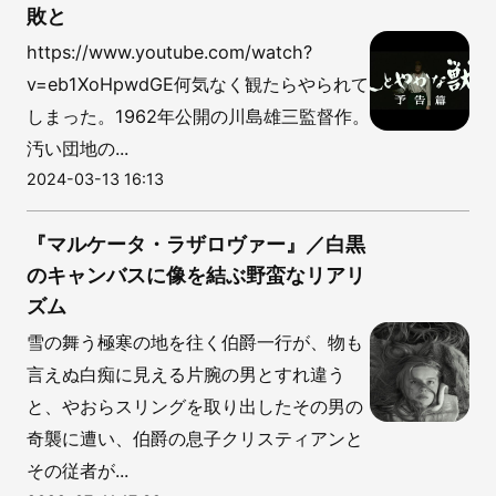
敗と
https://www.youtube.com/watch?
v=eb1XoHpwdGE何気なく観たらやられて
しまった。1962年公開の川島雄三監督作。
汚い団地の...
2024-03-13 16:13
『マルケータ・ラザロヴァー』／白黒
のキャンバスに像を結ぶ野蛮なリアリ
ズム
雪の舞う極寒の地を往く伯爵一行が、物も
言えぬ白痴に見える片腕の男とすれ違う
と、やおらスリングを取り出したその男の
奇襲に遭い、伯爵の息子クリスティアンと
その従者が...