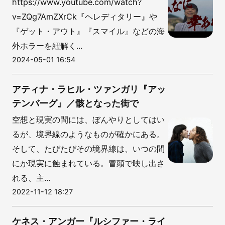
https://www.youtube.com/watch?
v=ZQg7AmZXrCk『ヘレディタリー』や
『ゲット・アウト』『スマイル』などの海
外ホラーを紐解く...
2024-05-01 16:54
アティナ・ラヒル・ツァンガリ『アッ
テンバーグ』／骸となった街で
空想と現実の間には、ぼんやりとしてはい
るが、境界線のようなものが確かにある。
そして、たびたびその境界線は、いつの間
にか現実に蝕まれている。冒頭で映し出さ
れる、主...
2022-11-12 18:27
ケネス・アンガー『ルシファー・ライ