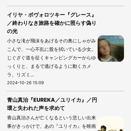
イリヤ・ポヴォロツキー『グレース』
／終わりなき旅路を確かに照らす偽り
の光
小さな滝が飛沫をあげるその奥にしゃがみ
こんで、一心不乱に股を拭いている少女。
じぐざぐ道を征くキャンピングカーからゆ
っくりと、まるで逃げるように動くカメ
ラ。リズミ...
2024-10-26 15:09
青山真治『EUREKA／ユリイカ』／円
環と失われた声を求めて
青山真治さんが亡くなるという悲しい出来
事がきっかけで、あの『ユリイカ』を映画