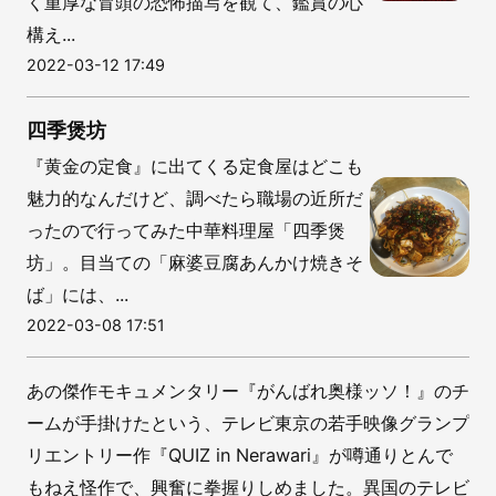
く重厚な冒頭の恐怖描写を観て、鑑賞の心
構え...
2022-03-12 17:49
四季煲坊
『黄金の定食』に出てくる定食屋はどこも
魅力的なんだけど、調べたら職場の近所だ
ったので行ってみた中華料理屋「四季煲
坊」。目当ての「麻婆豆腐あんかけ焼きそ
ば」には、...
2022-03-08 17:51
あの傑作モキュメンタリー『がんばれ奥様ッソ！』のチ
ームが手掛けたという、テレビ東京の若手映像グランプ
リエントリー作『QUIZ in Nerawari』が噂通りとんで
もねえ怪作で、興奮に拳握りしめました。異国のテレビ