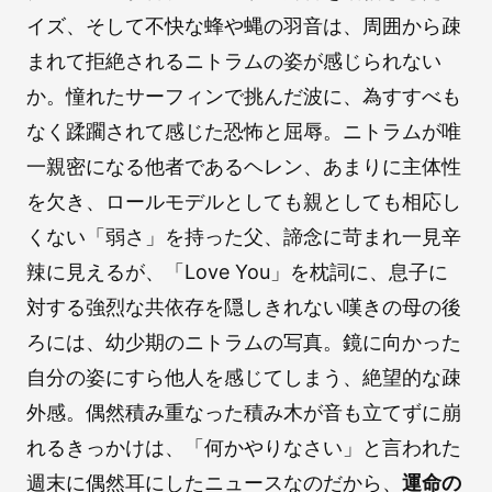
イズ、そして不快な蜂や蝿の羽音は、周囲から疎
まれて拒絶されるニトラムの姿が感じられない
か。憧れたサーフィンで挑んだ波に、為すすべも
なく蹂躙されて感じた恐怖と屈辱。ニトラムが唯
一親密になる他者であるヘレン、あまりに主体性
を欠き、ロールモデルとしても親としても相応し
くない「弱さ」を持った父、諦念に苛まれ一見辛
辣に見えるが、「Love You」を枕詞に、息子に
対する強烈な共依存を隠しきれない嘆きの母の後
ろには、幼少期のニトラムの写真。鏡に向かった
自分の姿にすら他人を感じてしまう、絶望的な疎
外感。偶然積み重なった積み木が音も立てずに崩
れるきっかけは、「何かやりなさい」と言われた
週末に偶然耳にしたニュースなのだから、
運命の