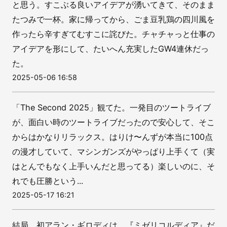
と思う。すこぶる良いアイデアが湧いてきて、そのまま
たつみで一杯。家に帰ってから、ごま豆乳鶏の四川風を
作ったら辛すぎてむすこに詫びた。チャチャっと仕事の
アイデアを形にして、たいへん充実したGW4連休だっ
た。
2025-05-06 16:58
「The Second 2025」観てた。一発目のツートライブ
が、面白い時のツートライブだったので安心して、そこ
からはかなりリラックス。はりけ〜んずが本当に100点
の漫才していて、マシンガンズがやっぱり上手くて（実
はとんでもなく上手いんだと思ってる）楽しいのに、そ
れでも圧勝という...
2025-05-17 16:21
結局、初アラン・ギロディは、『ミゼリコルディア』だ