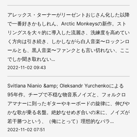
アレックス・ターナーがリーゼントおじさん化した以降
で一番好きかもしれん、Arctic Monkeysの新作。スト
リングスを大々的に導入した流麗さ、洗練度を高めてい
く方向は引き続き、しかしながら白人音楽〜ロックンロ
ールとも、黒人音楽〜ファンクとも言い切れない、ここ
でしか聞き取れない...
2022-11-02 09:43
Svitlana Nianio &amp; Oleksandr Yurchenkoによる
95年作。チープで不穏な物音系ノイズと、フォルクロ
アマナーに則ったギターやキーボードの旋律に、伸びや
かな歌が乗る名盤。絶妙なせめぎ合いの末に、ノイズが
若干勝つという、（俺にとって）理想的なバラ...
2022-11-02 07:51