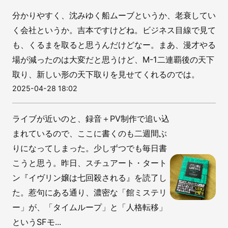
分かりやすく、沈みゆく船ムーブというか、老衰してい
く会社というか。吉本ですけどね。ビジネス目線で見て
も、くるまを取ると思うんだけどなー。まあ、漫才やる
場が減ったのは大変だと思うけど、M-1二連覇後の天下
取り、新しい形の天下取りを見せてくれるのでは。
2025-04-28 18:02
ライブが近いのと、録音＋PV制作で追い込
まれているので、ここに書くのも二週間ぶ
りになってしまった。少しずつでも毎日書
こうと思う。昨日、スチュアート・タート
ン『イヴリン嬢は七回殺される』を読了し
た。惹句にある通り、濃密な「館ミステリ
ー」が、「タイムループ」と「人格転移」
というSFモ...