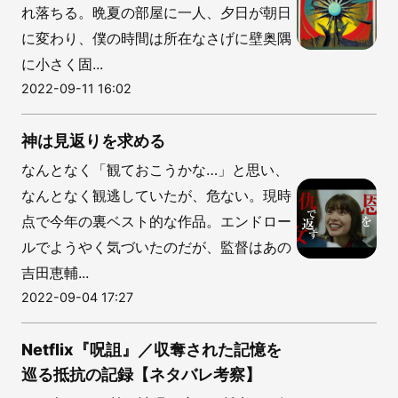
れ落ちる。晩夏の部屋に一人、夕日が朝日
に変わり、僕の時間は所在なさげに壁奥隅
に小さく固...
2022-09-11 16:02
神は見返りを求める
なんとなく「観ておこうかな…」と思い、
なんとなく観逃していたが、危ない。現時
点で今年の裏ベスト的な作品。エンドロー
ルでようやく気づいたのだが、監督はあの
吉田恵輔...
2022-09-04 17:27
Netflix『呪詛』／収奪された記憶を
巡る抵抗の記録【ネタバレ考察】