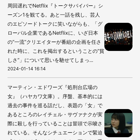
周回遅れでNetflix『トークサバイバー』シ
ーズン1を観てる。あと一話を残し、芸人
のエピソードトークに笑いながらも、「グ
ローバル企業であるNetflixに、いざ日本
の”一流”クリエイターが番組の企画を任さ
れた時に、これを掲出するということの”貧
しさ”」について思いを馳せてしまっ...
2024-01-14 16:14
マーティン・エドワーズ『処刑台広場の
女』（ハヤカワ文庫）。序盤、基本的には
過去の事件を巡る話だし、表題の「女」で
あるところのレイチェル・サヴァナクが実
際に殺しを行っていることは冒頭で示唆さ
れている。そんなシチュエーションで緊迫