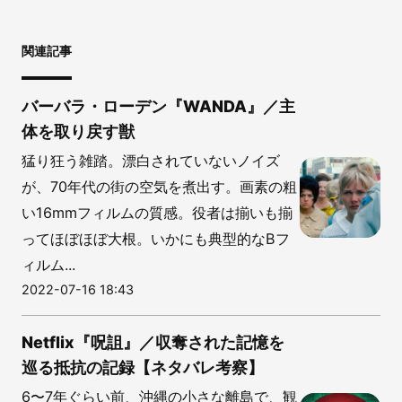
関連記事
バーバラ・ローデン『WANDA』／主
体を取り戻す獣
猛り狂う雑踏。漂白されていないノイズ
が、70年代の街の空気を煮出す。画素の粗
い16mmフィルムの質感。役者は揃いも揃
ってほぼほぼ大根。いかにも典型的なBフ
ィルム...
2022-07-16 18:43
Netflix『呪詛』／収奪された記憶を
巡る抵抗の記録【ネタバレ考察】
6〜7年ぐらい前、沖縄の小さな離島で、観