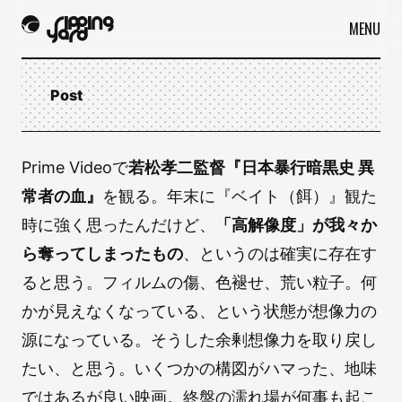
MENU
Post
Prime Videoで
若松孝二監督『日本暴行暗黒史 異
常者の血』
を観る。年末に『ベイト（餌）』観た
時に強く思ったんだけど、
「高解像度」が我々か
ら奪ってしまったもの
、というのは確実に存在す
ると思う。フィルムの傷、色褪せ、荒い粒子。何
かが見えなくなっている、という状態が想像力の
源になっている。そうした余剰想像力を取り戻し
たい、と思う。いくつかの構図がハマった、地味
ではあるが良い映画。終盤の濡れ場が何事も起こ