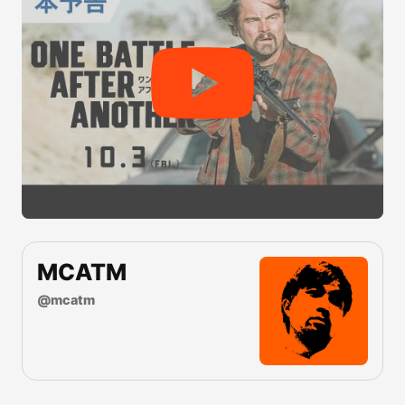
MCATM
@
mcatm