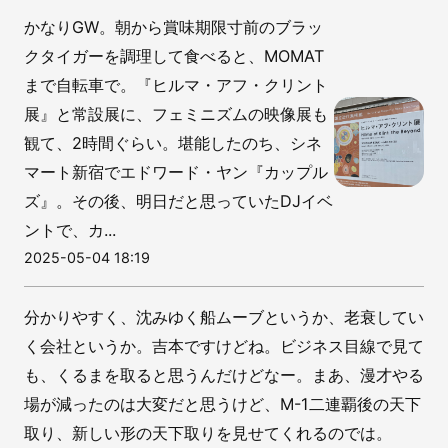
かなりGW。朝から賞味期限寸前のブラッ
クタイガーを調理して食べると、MOMAT
まで自転車で。『ヒルマ・アフ・クリント
展』と常設展に、フェミニズムの映像展も
観て、2時間ぐらい。堪能したのち、シネ
マート新宿でエドワード・ヤン『カップル
ズ』。その後、明日だと思っていたDJイベ
ントで、カ...
2025-05-04 18:19
分かりやすく、沈みゆく船ムーブというか、老衰してい
く会社というか。吉本ですけどね。ビジネス目線で見て
も、くるまを取ると思うんだけどなー。まあ、漫才やる
場が減ったのは大変だと思うけど、M-1二連覇後の天下
取り、新しい形の天下取りを見せてくれるのでは。