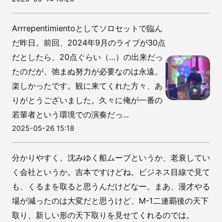
Arrrepentimientoとしてソロセットで臨ん
だ昨日。前回、2024年9月のライブが30点
だとしたら、20点ぐらい（…）の出来だっ
たのだが、弛まぬ努力が必要なのは永遠。
楽しかったです。観に来てくれた方々、あ
りがとうございました。久々に俺が一番の
若輩者という環境での演奏だっ...
2025-05-26 15:18
分かりやすく、沈みゆく船ムーブというか、老衰してい
く会社というか。吉本ですけどね。ビジネス目線で見て
も、くるまを取ると思うんだけどなー。まあ、漫才やる
場が減ったのは大変だと思うけど、M-1二連覇後の天下
取り、新しい形の天下取りを見せてくれるのでは。