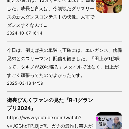
間とか除けば、15分ぐらいで出来た。成長
した。成長と言えば、今朝観たグリズリー
ズの新人ダンスコンテストの映像。人前で
ダンスするなんて...
2024-10-07 16:14
今日は、例えば炎の単独（正確には、エレガンス、傀儡
兄弟とのスリーマン）配信を観ました。「田上が1秒喋
って、タキノが20秒喋る」スタイルではなく、田上が
すごく頑張ってたのでよかったです。
2025-03-18 14:59
街裏ぴんくファンの見た『R-1グラン
プリ2024』
https://www.youtube.com/watch?
v=JGGhqTP_Bjc俺、ガチの最推し芸人が