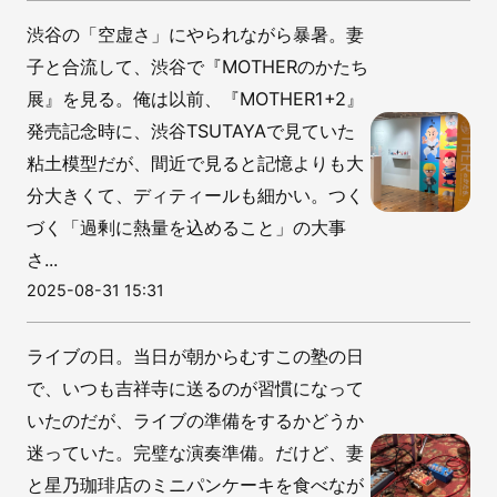
渋谷の「空虚さ」にやられながら暴暑。妻
子と合流して、渋谷で『MOTHERのかたち
展』を見る。俺は以前、『MOTHER1+2』
発売記念時に、渋谷TSUTAYAで見ていた
粘土模型だが、間近で見ると記憶よりも大
分大きくて、ディティールも細かい。つく
づく「過剰に熱量を込めること」の大事
さ...
2025-08-31 15:31
ライブの日。当日が朝からむすこの塾の日
で、いつも吉祥寺に送るのが習慣になって
いたのだが、ライブの準備をするかどうか
迷っていた。完璧な演奏準備。だけど、妻
と星乃珈琲店のミニパンケーキを食べなが