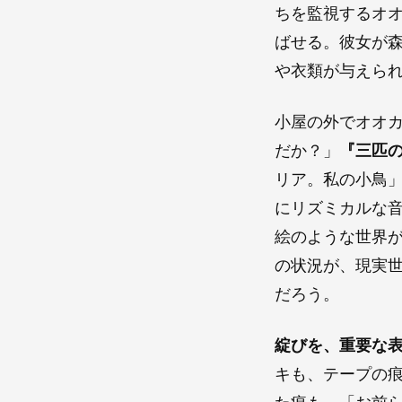
ちを監視するオ
ばせる。彼女が
や衣類が与えら
小屋の外でオオ
だか？」
『三匹
リア。私の小鳥
にリズミカルな
絵のような世界
の状況が、現実
だろう。
綻びを、重要な
キも、テープの