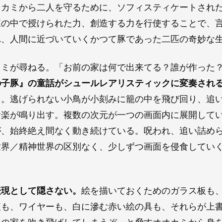
オカミから二人を守るために、ソフィスティケートされ
森の中で授けられた力、創造する力を行使することで、
れ、人間に近づいていくかつて豚であった二匹の奇妙な
カミが尋ねる。「お前の家は何で出来てる？誰が作った
の子豚』の童話がシュールレアリスティックに変奏され
」。逃げられない小鳥が小刻みに籠の中を飛び回り、追
音楽が鳴り出す。複数の次元が一つの画面内に展開して
が、始終絶え間なく動き続けている。呪われ、追い詰め
世界／精神世界の区別なく、少しずつ画面を侵食してい
表現として隠さない。
絵を描いておくためのガラス板も
痕も、ワイヤーも、白に滲む赤い絵の具も、それらが上