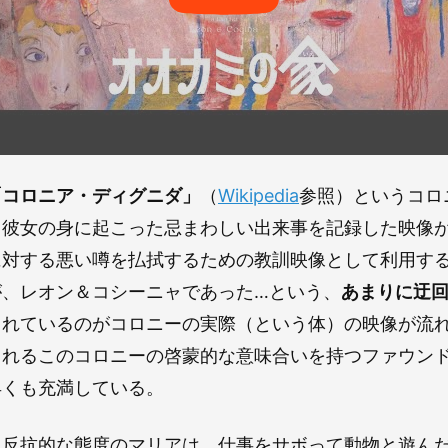
「コロニア・ディグニダ」
（
Wikipedia
参照）というコロ
。彼女の身に起こった忌まわしい出来事を記録した映像
に対する悪い噂を払拭するための教訓映像として利用す
が、レオン＆コシーニャであった…という、
あまりに迂
されているのがコロニーの実際（という体）の映像が流
されるこのコロニーの啓蒙的な意味合いを持つファウン
早くも充満している。
て反抗的な態度のマリアは、仕事をサボって動物と遊ん