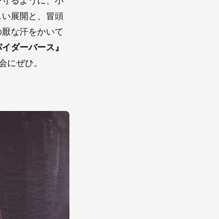
を守るように、小
しい展開と、冒頭
の厭な汗をかいて
パイダーバース』
会にぜひ。