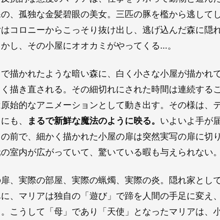
課の、孤独な金髪碧眼の美女。三匹の豚を檻から逃して
女はコロニーからこっそり抜け出し、逃げ込んだ森に隠
しかし、その小屋にオオカミがやってくる…。
キで描かれたような暗い森に、白く小さな小屋が描かれ
きく描き直される。その細切れにされた時間は連続する
は原始的なアニメーションとして動き出す。その様は、
目にも、
まるで新鮮な魔法のように映る。
いよいよ手が
々の前で、細かく描かれた小屋の扉は突然実写の扉に切
元の室内が広がっていて、驚いている暇も与えられない
の扉、実際の部屋、実際の蝋燭、実際の炎。隠れ家とし
豚に、マリアは独自の「遊び」で蹄を人間の手足に変え
る。こうして「母」であり「天使」となったマリアは、