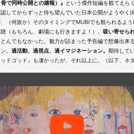
題：骨で同時公開との嬉報）』
という傑作短編を観てえら
確認してからずっと待ち望んでいた日本公開がようやく
、（何故か）そのタイミングでMUBIでも観られるよ
視聴（もちろん、劇場にも行きますよ！）。
吸い寄せら
りとんでもなかった。魅力が詰まった予告編で想像出来
ョン。
過活動、過視点、過イマジネーション。
期待して
マッドゴッド』も凄かったが、それ以上に。（以下、ネ