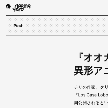
Post
『オオ
異形ア
チリの作家、
ク
『Los Casa Lo
国公開されると