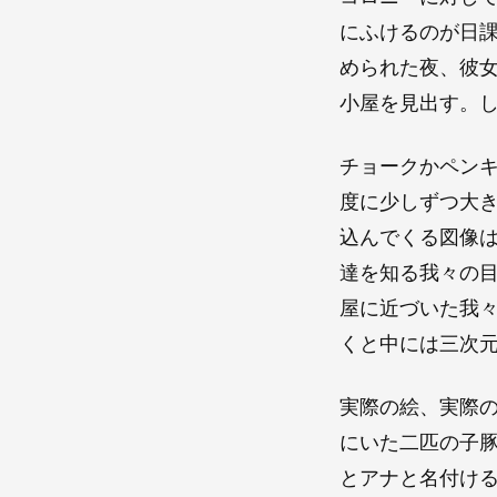
にふけるのが日
められた夜、彼
小屋を見出す。
チョークかペン
度に少しずつ大
込んでくる図像
達を知る我々の
屋に近づいた我
くと中には三次
実際の絵、実際
にいた二匹の子
とアナと名付け