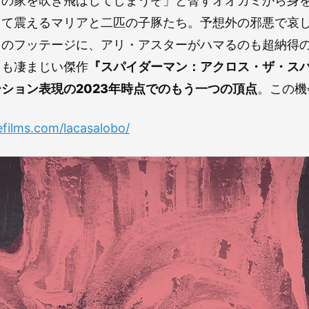
らの家を吹き飛ばしてしまうぞ」と脅すオオカミから身
って震えるマリアと二匹の子豚たち。予想外の邪悪で哀
トのフッテージに、アリ・アスターがハマるのも超納得
らも凄まじい傑作
『スパイダーマン：アクロス・ザ・ス
ション表現の2023年時点でのもう一つの頂点
。この機
efilms.com/lacasalobo/