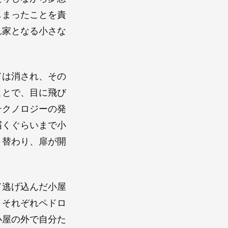
しまったことを責
れ家となる小さな
ては消され、その
ことで、目に飛び
テクノロジーの発
届くぐらいまで小
り替わり、扉が開
。
て逃げ込んだ小屋
、それぞれペドロ
小屋の外で自分た