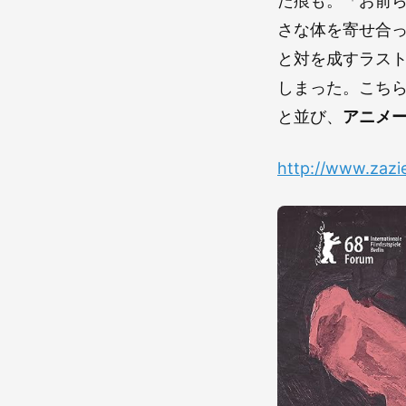
た痕も。「お前
さな体を寄せ合
と対を成すラス
しまった。こち
と並び、
アニメー
http://www.zazi