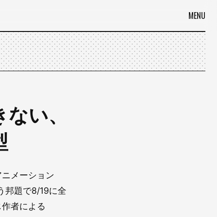
MENU
きない、
型
アニメーション
う邦題で8/19に全
じ作者による