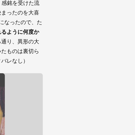
く感銘を受けた流
決まったのを大喜
うになったので、た
れるように何度か
る通り、異形の大
いたものは裏切ら
タバレなし）