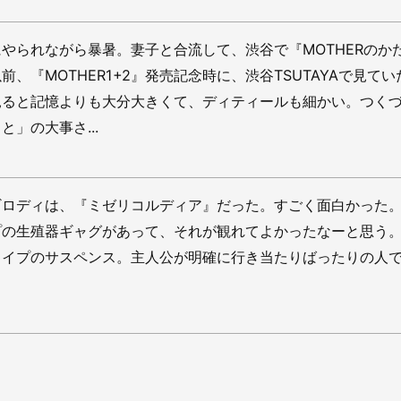
やられながら暴暑。妻子と合流して、渋谷で『MOTHERのか
、『MOTHER1+2』発売記念時に、渋谷TSUTAYAで見てい
見ると記憶よりも大分大きくて、ディティールも細かい。つく
」の大事さ...
ギロディは、『ミゼリコルディア』だった。すごく面白かった
プの生殖器ギャグがあって、それが観れてよかったなーと思う
タイプのサスペンス。主人公が明確に行き当たりばったりの人