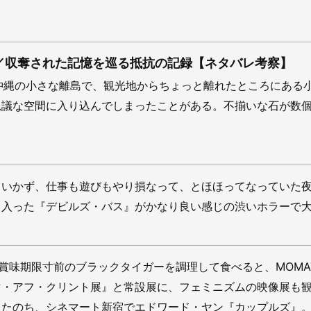
呪詛』／収奪された記憶を巡る抵抗の記録【ネタバレ考察】
沖縄の小さな離島で、観光地からちょっと離れたところにある
思議な空間に入り込んでしまったことがある。不揃いな石が数
くいかず、仕事も遊びもやり損なって、とほほってなっていた
ま入った『デビルズ・バス』がかなり良い感じの渋いホラーで
賞味期限寸前のブラックタイガーを調理して食べると、MOMA
マ・アフ・クリント展』と常設展に、フェミニズムの映像展も観
したのち、シネマート新宿でエドワード・ヤン『カップルズ』