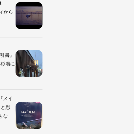
t
ティから
手引書』
小杉湯に
『メイ
いと思
もな