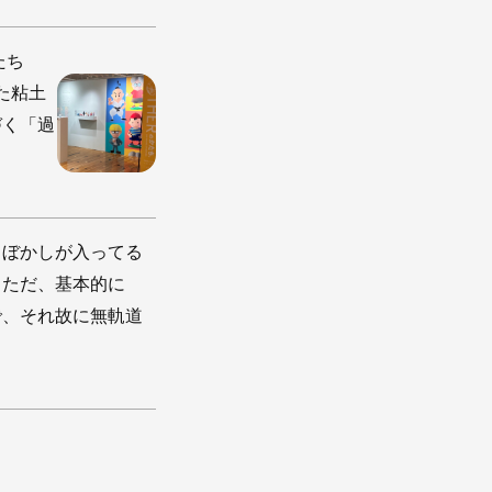
たち
た粘土
づく「過
。ぼかしが入ってる
。ただ、基本的に
で、それ故に無軌道