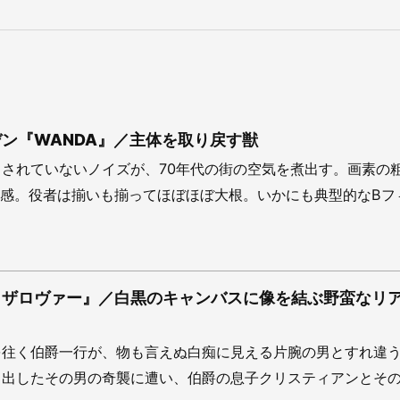
ン『WANDA』／主体を取り戻す獣
されていないノイズが、70年代の街の空気を煮出す。画素の
質感。役者は揃いも揃ってほぼほぼ大根。いかにも典型的なBフ
ラザロヴァー』／白黒のキャンバスに像を結ぶ野蛮なリ
を往く伯爵一行が、物も言えぬ白痴に見える片腕の男とすれ違
り出したその男の奇襲に遭い、伯爵の息子クリスティアンとそ