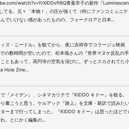
utube.com/watch?v=YrXlDDvft8Q青葉市子の新作『Luminescen
』を愛聴してる。元々「本物！」の圧が強くて（特にファンコミュニ
んでいけない感があったものの、フォークロアと日本...
ウィズ・ニードル』を観てから、夜に吉祥寺でコラージュ映画
るまでの数時間が空いたので、松本哉さんの『世界マヌケ反乱の
うこともあって、高円寺の空気を浴びに。ずっとスカされてた
ole Zine...
で『メイデン』、シネマカリテで『KIDDO キドー』を観る。
かり書こうと思う。ケルアック『路上』を文庫・新訳で読みた
ターまで行ってしまった。『KIDDO キドー』は思ったほどで
れ。とにかく編集の...