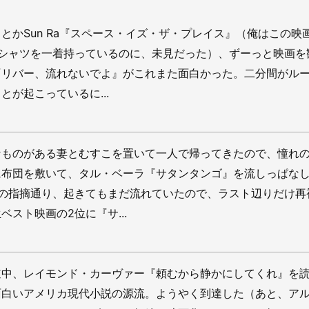
とかSun Ra『スペース・イズ・ザ・プレイス』（俺はこの映
Tシャツを一着持っているのに、未見だった）、ずーっと映画を
『リバー、流れないでよ』がこれまた面白かった。二分間がル
とが起こっているに...
なものがある妻とむすこを置いて一人で帰ってきたので、憧れ
に布団を敷いて、タル・ベーラ『サタンタンゴ』を流しっぱな
妻の指摘通り、起きてもまだ流れていたので、ラスト辺りだけ再
スト映画の2位に『サ...
道中、レイモンド・カーヴァー『頼むから静かにしてくれ』を
面白いアメリカ現代小説の源流。ようやく到達した（あと、ア