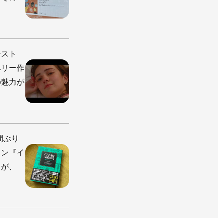
ースト
ペリー作
の魅力が
間ぶり
トン『イ
」が、