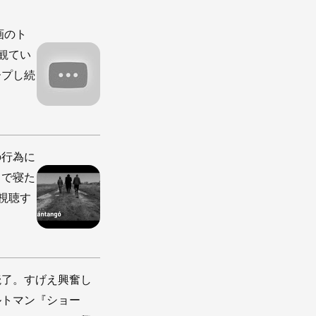
画のト
観てい
ープし続
の行為に
しで寝た
視聴す
読了。すげえ興奮し
ルトマン『ショー