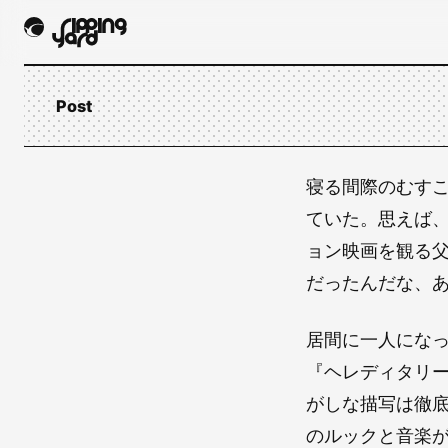
Post
寝る間際のむす
ていた。思えば
ョン映画を観る
だったんだな、
居間に一人にな
『ヘレディタリ
がしな描写は徹
のルックと音楽