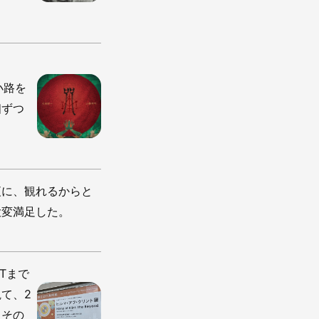
小路を
個ずつ
夜に、観れるからと
大変満足した。
Tまで
て、2
。その