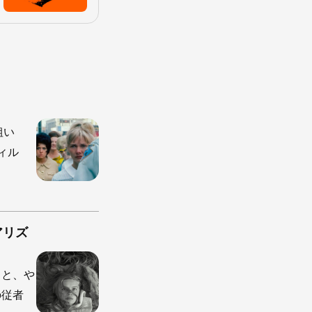
粗い
ィル
アリズ
うと、や
の従者