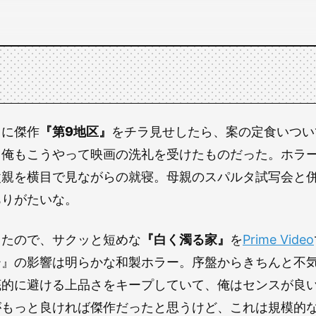
こに傑作
『第9地区』
をチラ見せしたら、案の定食いつい
、俺もこうやって映画の洗礼を受けたものだった。ホラ
父親を横目で見ながらの就寝。母親のスパルタ試写会と
ありがたいな。
ったので、サクッと短めな
『白く濁る家』
を
Prime Video
ー』の影響は明らかな和製ホラー。序盤からきちんと不
底的に避ける上品さをキープしていて、俺はセンスが良
がもっと良ければ傑作だったと思うけど、これは規模的