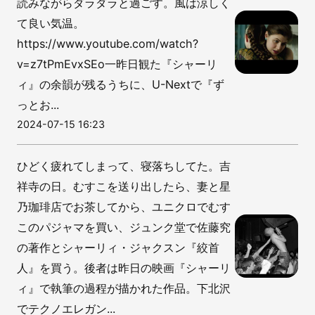
読みながらダラダラと過ごす。風は涼しく
て良い気温。
https://www.youtube.com/watch?
v=z7tPmEvxSEo一昨日観た『シャーリ
ィ』の余韻が残るうちに、U-Nextで『ず
っとお...
2024-07-15 16:23
ひどく疲れてしまって、寝落ちしてた。吉
祥寺の日。むすこを送り出したら、妻と星
乃珈琲店でお茶してから、ユニクロでむす
このパジャマを買い、ジュンク堂で佐藤究
の著作とシャーリィ・ジャクスン『絞首
人』を買う。後者は昨日の映画『シャーリ
ィ』で執筆の過程が描かれた作品。下北沢
でテクノエレガン...