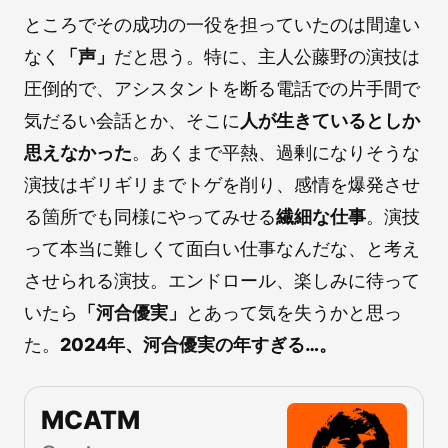
ところでその成功の一役を担っていたのは間違い
なく
「声」
だと思う。特に、主人公藤野の演技は
圧倒的で、アシスタントを断る電話での片手間で
気だるい会話とか、そこに
人が生きているとしか
思えなかった
。あくまで平熱、過剰になりそうな
演技はギリギリまでトゲを削り、感情を爆発させ
る箇所でも同様にやってみせる
繊細な仕事
。演技
って本当に難しくて面白い仕事なんだな、と考え
させられる演技。エンドロール、楽しみに待って
いたら
「河合優実」
とあって気を失うかと思っ
た。
2024年、河合優実の年すぎる…。
MCATM