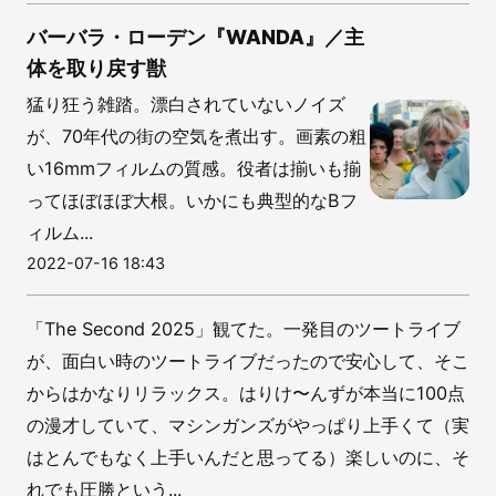
バーバラ・ローデン『WANDA』／主
体を取り戻す獣
猛り狂う雑踏。漂白されていないノイズ
が、70年代の街の空気を煮出す。画素の粗
い16mmフィルムの質感。役者は揃いも揃
ってほぼほぼ大根。いかにも典型的なBフ
ィルム...
2022-07-16 18:43
「The Second 2025」観てた。一発目のツートライブ
が、面白い時のツートライブだったので安心して、そこ
からはかなりリラックス。はりけ〜んずが本当に100点
の漫才していて、マシンガンズがやっぱり上手くて（実
はとんでもなく上手いんだと思ってる）楽しいのに、そ
れでも圧勝という...