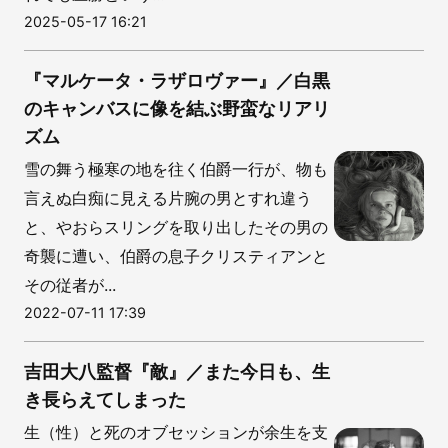
2025-05-17 16:21
『マルケータ・ラザロヴァー』／白黒
のキャンバスに像を結ぶ野蛮なリアリ
ズム
雪の舞う極寒の地を往く伯爵一行が、物も
言えぬ白痴に見える片腕の男とすれ違う
と、やおらスリングを取り出したその男の
奇襲に遭い、伯爵の息子クリスティアンと
その従者が...
2022-07-11 17:39
吉田大八監督『敵』／また今日も、生
き長らえてしまった
生（性）と死のオブセッションが余生を支