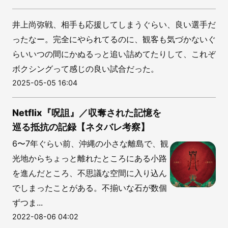
井上尚弥戦、相手も応援してしまうぐらい、良い選手だ
ったなー。完全にやられてるのに、観客も気づかないぐ
らいいつの間にかぬるっと追い詰めてたりして、これぞ
ボクシングって感じの良い試合だった。
2025-05-05 16:04
Netflix『呪詛』／収奪された記憶を
巡る抵抗の記録【ネタバレ考察】
6〜7年ぐらい前、沖縄の小さな離島で、観
光地からちょっと離れたところにある小路
を進んだところ、不思議な空間に入り込ん
でしまったことがある。不揃いな石が数個
ずつま...
2022-08-06 04:02