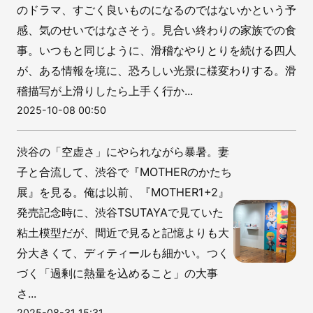
のドラマ、すごく良いものになるのではないかという予
感、気のせいではなさそう。見合い終わりの家族での食
事。いつもと同じように、滑稽なやりとりを続ける四人
が、ある情報を境に、恐ろしい光景に様変わりする。滑
稽描写が上滑りしたら上手く行か...
2025-10-08 00:50
渋谷の「空虚さ」にやられながら暴暑。妻
子と合流して、渋谷で『MOTHERのかたち
展』を見る。俺は以前、『MOTHER1+2』
発売記念時に、渋谷TSUTAYAで見ていた
粘土模型だが、間近で見ると記憶よりも大
分大きくて、ディティールも細かい。つく
づく「過剰に熱量を込めること」の大事
さ...
2025-08-31 15:31