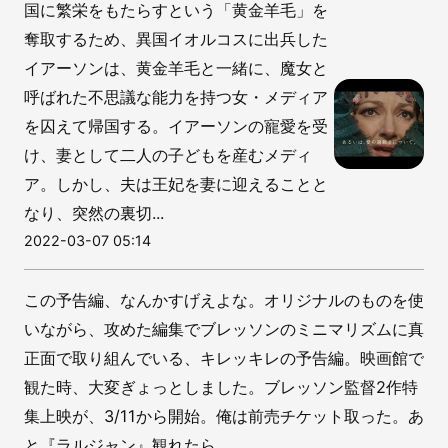
国に繁栄をもたらすという「黄金羊毛」を
奪取するため、異国イオルコスに出兵した
イアーソンは、黄金羊毛と一緒に、魔女と
呼ばれた不思議な能力を持つ女・メディア
を囚えて帰国する。イアーソンの寵愛を受
け、妻として二人の子どもを産むメディ
ア。しかし、夫は王妃を妻に迎えることと
なり、突然の裏切...
2022-03-07 05:14
この予告編、なんかすげえよな。オリジナルのものを使
いながら、攻めた編集でブレッソンのミニマリズムに真
正面で取り組んでいる、キレッキレの予告編。映画館で
観た時、大変ぎょっとしました。ブレッソン監督2作特
集上映が、3/11から開始。俺は前売チケット取った。あ
と『ラルジャン』観れたら、...