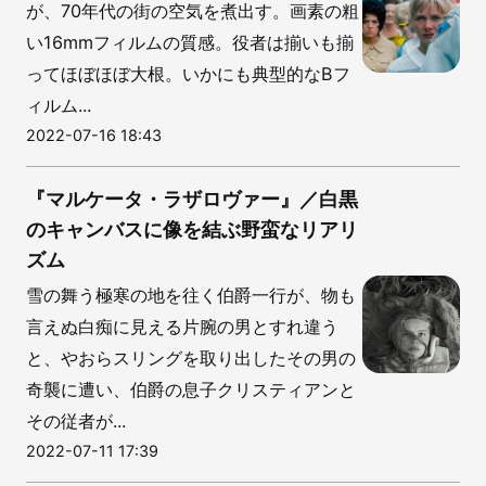
が、70年代の街の空気を煮出す。画素の粗
い16mmフィルムの質感。役者は揃いも揃
ってほぼほぼ大根。いかにも典型的なBフ
ィルム...
2022-07-16 18:43
『マルケータ・ラザロヴァー』／白黒
のキャンバスに像を結ぶ野蛮なリアリ
ズム
雪の舞う極寒の地を往く伯爵一行が、物も
言えぬ白痴に見える片腕の男とすれ違う
と、やおらスリングを取り出したその男の
奇襲に遭い、伯爵の息子クリスティアンと
その従者が...
2022-07-11 17:39