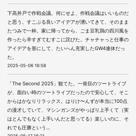
下高井戸で作戦会議。何にせよ、作戦会議はいいものだ
と思う。すこぶる良いアイデアが湧いてきて、そのまま
たつみで一杯。家に帰ってから、ごま豆乳鶏の四川風を
作ったら辛すぎてむすこに詫びた。チャチャっと仕事の
アイデアを形にして、たいへん充実したGW4連休だっ
た。
2025-05-06 16:58
「The Second 2025」観てた。一発目のツートライブ
が、面白い時のツートライブだったので安心して、そこ
からはかなりリラックス。はりけ〜んずが本当に100点
の漫才していて、マシンガンズがやっぱり上手くて（実
はとんでもなく上手いんだと思ってる）楽しいのに、そ
れでも圧勝という...
2025-05-17 16:21