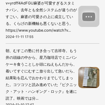
v=yrdff4AdFGU麻婆が可愛すぎるスタミ
ナパン。去年とも全然システムが違うのが
すごい。麻婆の可愛さの上に成立してい
る。くらげの新機軸も悪くないと思う。
https://www.youtube.com/watch?v...
2024-11-11 17:55
朝、むすこの塾に付き合って吉祥寺。もう
井の頭線の中から、星乃珈琲店でミニパン
ケーキ食うことしか頭にねえもんだから、
着いてすぐにむすこ放り出して急いだら、
結果恥を忍んでおかわりまでしてしまっ
た。コツコツと読み進めていた『ピクニッ
ク・アット・ハンギング・ロック』を遂に
読了。映画では分...
2024-11-10 17:47