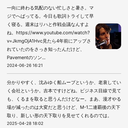
一向に終わる気配のない忙しさと暑さ。マ
ジでへばってる。今日も歌詞トライして早
く寝る。週末はリハと作戦会議なんすよ
ね。https://www.youtube.com/watch?
v=JkmgOjA1Hvc見たら4年前にアップさ
れていたのをさっき知ったんだけど、
Pavementのソン...
2024-06-26 16:21
分かりやすく、沈みゆく船ムーブというか、老衰してい
く会社というか。吉本ですけどね。ビジネス目線で見て
も、くるまを取ると思うんだけどなー。まあ、漫才やる
場が減ったのは大変だと思うけど、M-1二連覇後の天下
取り、新しい形の天下取りを見せてくれるのでは。
2025-04-28 18:02