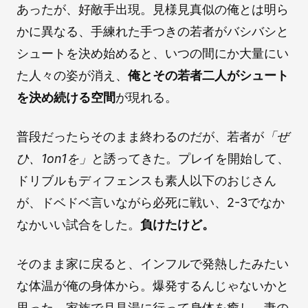
あったが、好敵手出現。見様見真似の俺とは明ら
かに異なる、手練れた手つきの若者がバシバシと
シュートを決め始めると、いつの間にか大量にい
た人々の姿が消え、
俺とその若者二人がシュート
を決め続ける空間
が現れる。
普段だったらそのまま終わるのだが、若者が
「ぜ
ひ、1on1を」
と誘ってきた。プレイを開始して、
ドリブルもディフェンスも素人以下のおじさん
が、ドベドベ言いながら必死に戦い、2-3でなか
なかいい試合をした。
負けたけど。
そのまま家に戻ると、インフルで発熱したみたい
な体温が俺の身体から。爆発するんじゃないかと
思った。家族で月見湯に行って身体を癒し、妻の