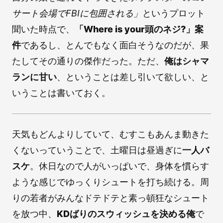
サート会場でFBIに包囲される」
というプロット
聞いた時点で、
「Where is your頭のネジ?」案
件
であるし、とんでもなく面白そうなのだが、果
たしてその通りの傑作だった。ただ、
俺はシャマ
ランに甘い
、ということは差し引いて欲しい、と
いうことは書いておく。
天気もどんよりしていて、むすこもあんま動きた
くないっていうことで、土曜日は昼過ぎに
一人バ
スケ
。休日なので人がいっぱいで、身体を慣らす
ような感じでゆっくりシュートを打ち続ける。周
りの若者がみんなドテドテと素っ頓狂なシュート
を放つ中、
KDばりのスウィッシュを決める俺
で