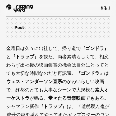
MENU
Post
金曜日は久々に出社して、帰り道で
『ゴンドラ』
と
『トラップ』
を観た。両者素晴らしくて、相変
わらず出社後の映画鑑賞の機会は自分にとってと
ても大切な時間なのだと再認識。
『ゴンドラ』
は
ウェス・アンダーソン直系
のかわいらしい映画
で、終盤のとても大事なシーンで大規模な
素人オ
ーケストラ
が鳴る、
堂々たる音楽映画
でもある。
シャマラン新作
『トラップ』
は、
「連続殺人鬼が
自分の娘を連れてやってきたポップスターのコン