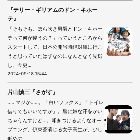
『テリー・ギリアムのドン・キホー
テ』
「そもそも、ほら吹き男爵とドン・キホー
テって何が違うの？」っていうところから
スタートして、日本公開当時絶対観に行こ
うと思っていたはずなのになんとなく見逃
し、今更...
2024-09-18 15:44
片山慎三『さがす』
……マジか……。「白いソックス」「トイレ
借りてもいいですか」。脳に嫌な汗をかい
ちゃうんすけど…。叩きつけるようなオー
プニング、伊東蒼演じる女子高生が、少し
低めの...