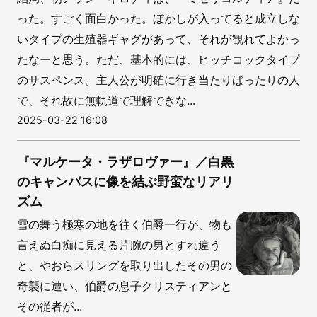
った。すごく面白かった。ぼかしが入ってると成立しな
いタイプの生殖器ギャグがあって、それが観れてよかっ
たなーと思う。ただ、基本的には、ヒッチコックタイプ
のサスペンス。主人公が明確に行き当たりばったりの人
で、それ故に無軌道で理解できな...
2025-03-22 16:08
『マルケータ・ラザロヴァー』／白黒
のキャンバスに像を結ぶ野蛮なリアリ
ズム
雪の舞う極寒の地を往く伯爵一行が、物も
言えぬ白痴に見える片腕の男とすれ違う
と、やおらスリングを取り出したその男の
奇襲に遭い、伯爵の息子クリスティアンと
その従者が...