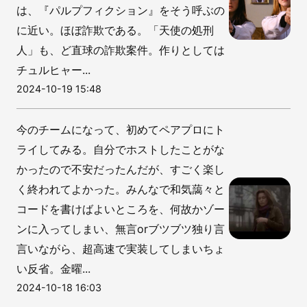
は、『パルプフィクション』をそう呼ぶの
に近い。ほぼ詐欺である。「天使の処刑
人」も、ど直球の詐欺案件。作りとしては
チュルヒャー...
2024-10-19 15:48
今のチームになって、初めてペアプロにト
ライしてみる。自分でホストしたことがな
かったので不安だったんだが、すごく楽し
く終われてよかった。みんなで和気藹々と
コードを書けばよいところを、何故かゾー
ンに入ってしまい、無言orブツブツ独り言
言いながら、超高速で実装してしまいちょ
い反省。金曜...
2024-10-18 16:03