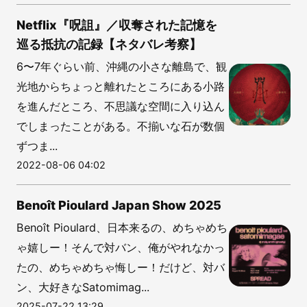
Netflix『呪詛』／収奪された記憶を
巡る抵抗の記録【ネタバレ考察】
6〜7年ぐらい前、沖縄の小さな離島で、観
光地からちょっと離れたところにある小路
を進んだところ、不思議な空間に入り込ん
でしまったことがある。不揃いな石が数個
ずつま...
2022-08-06 04:02
Benoît Pioulard Japan Show 2025
Benoît Pioulard、日本来るの、めちゃめち
ゃ嬉しー！そんで対バン、俺がやれなかっ
たの、めちゃめちゃ悔しー！だけど、対バ
ン、大好きなSatomimag...
2025-07-22 13:29