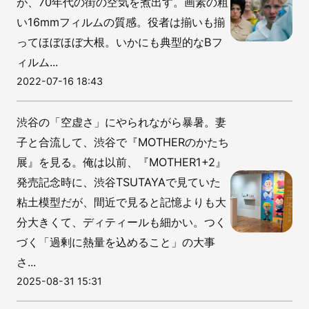
が、70年代の街の空気を煮出す。画素の粗
い16mmフィルムの質感。役者は揃いも揃
ってほぼほぼ大根。いかにも典型的なBフ
ィルム...
2022-07-16 18:43
渋谷の「空虚さ」にやられながら暴暑。妻
子と合流して、渋谷で『MOTHERのかたち
展』を見る。俺は以前、『MOTHER1+2』
発売記念時に、渋谷TSUTAYAで見ていた
粘土模型だが、間近で見ると記憶よりも大
分大きくて、ディティールも細かい。つく
づく「過剰に熱量を込めること」の大事
さ...
2025-08-31 15:31