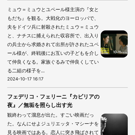
ミュウ＝ミュウとユペール様主演の『女と
もだち』を観る。大戦化のヨーロッパで、
夫をドイツ兵に射殺されたミュウ＝ミュウ
と、ナチスに捕えられた収容所で、出入り
の兵士から求婚されて出所が許されたユペ
ール様が、終戦後にお互いの子どもを介し
て仲良くなる。家族ぐるみで仲良くしてい
る二組の様子を...
2024-10-17 16:17
フェデリコ・フェリーニ『カビリアの
夜』／無垢を照らし出す光
観終わって溜息が出た。すごい映画だっ
た。なんにせよジュリエッタ・マシーナを
見る映画ではある。恋人に突き飛ばされて