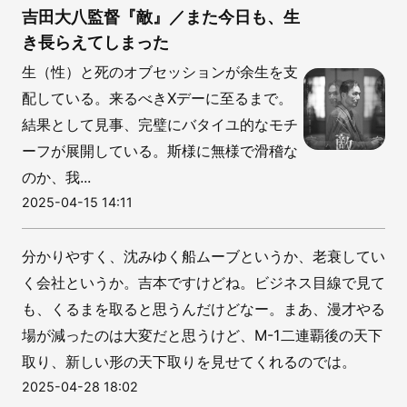
吉田大八監督『敵』／また今日も、生
き長らえてしまった
生（性）と死のオブセッションが余生を支
配している。来るべきXデーに至るまで。
結果として見事、完璧にバタイユ的なモチ
ーフが展開している。斯様に無様で滑稽な
のか、我...
2025-04-15 14:11
分かりやすく、沈みゆく船ムーブというか、老衰してい
く会社というか。吉本ですけどね。ビジネス目線で見て
も、くるまを取ると思うんだけどなー。まあ、漫才やる
場が減ったのは大変だと思うけど、M-1二連覇後の天下
取り、新しい形の天下取りを見せてくれるのでは。
2025-04-28 18:02