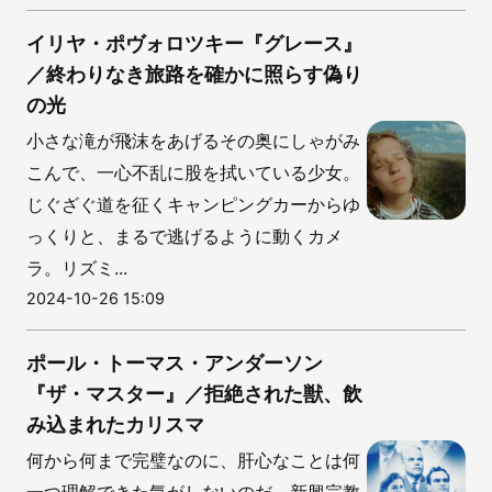
イリヤ・ポヴォロツキー『グレース』
／終わりなき旅路を確かに照らす偽り
の光
小さな滝が飛沫をあげるその奥にしゃがみ
こんで、一心不乱に股を拭いている少女。
じぐざぐ道を征くキャンピングカーからゆ
っくりと、まるで逃げるように動くカメ
ラ。リズミ...
2024-10-26 15:09
ポール・トーマス・アンダーソン
『ザ・マスター』／拒絶された獣、飲
み込まれたカリスマ
何から何まで完璧なのに、肝心なことは何
一つ理解できた気がしないのだ。新興宗教