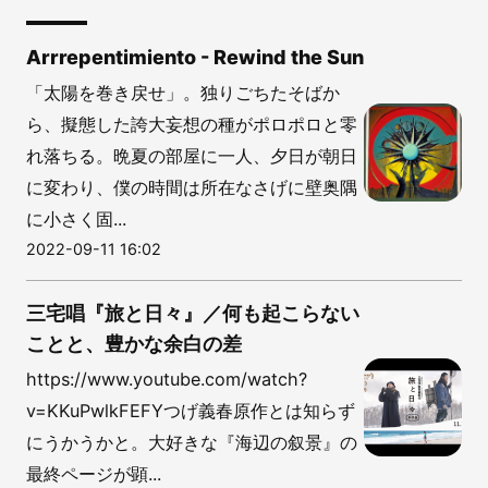
Arrrepentimiento - Rewind the Sun
「太陽を巻き戻せ」。独りごちたそばか
ら、擬態した誇大妄想の種がポロポロと零
れ落ちる。晩夏の部屋に一人、夕日が朝日
に変わり、僕の時間は所在なさげに壁奥隅
に小さく固...
2022-09-11 16:02
三宅唱『旅と日々』／何も起こらない
ことと、豊かな余白の差
https://www.youtube.com/watch?
v=KKuPwlkFEFYつげ義春原作とは知らず
にうかうかと。大好きな『海辺の叙景』の
最終ページが顕...