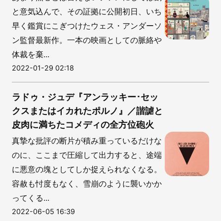
と意気込んで、その証拠に公開初日、いち
早く鑑賞にこぎつけたウェス・アンダーソ
ン監督最新作。一本の映画としての脈絡や
体裁を棄...
2022-01-29 02:18
ラドゥ・ジュデ『アンラッキー･セッ
クスまたはイカれたポルノ』／諧謔と
皮肉に満ちたコメディの全方位砲火
真摯な批評の断片が積み重っているだけな
のに、ここまで圧縮して出力すると、途端
に悪意の塊としてしか捉えられなくなる。
容赦も忖度もなく、雪崩のように襲いかか
ってくる...
2022-06-05 16:39