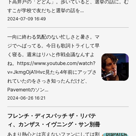
下高井戸の「どどん」。歩いていると、選挙の話に。む
すこが学校で友だちと選挙の話を...
2024-07-09 16:49
一向に終わる気配のない忙しさと暑さ。マ
ジでへばってる。今日も歌詞トライして早
く寝る。週末はリハと作戦会議なんすよ
ね。https://www.youtube.com/watch?
v=JkmgOjA1Hvc見たら4年前にアップさ
れていたのをさっき知ったんだけど、
Pavementのソン...
2024-06-26 16:21
フレンチ・ディスパッチ ザ・リバテ
ィ、カンザス・イヴニング・サン別冊
あまり熱心とは言えないファンにしては割