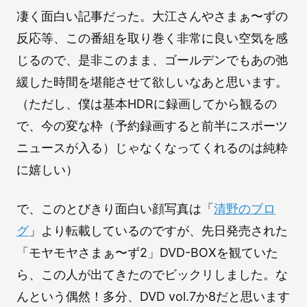
凄く面白い記事だった。大江さんやさまぁ〜ずの
反応等、この番組を取り巻く非常に良い空気を感
じるので、是非このまま、ゴールデンでもあの弛
緩した時間を堪能させて欲しいなあと思います。
（ただし、僕は基本HDRに録画してから観るの
で、今の変な枠（予約録画すると前半にスポーツ
ニュースが入る）じゃなくなってくれるのは純粋
に嬉しい）
で、このとびきり面白い顔写真は「
清野のブロ
グ
」より転載しているのですが、先日発売された
「モヤモヤさまぁ〜ず2」DVD-BOXを観ていた
ら、この人が出てきたのでビックリしました。な
んという偶然！多分、DVD vol.7か8だと思います