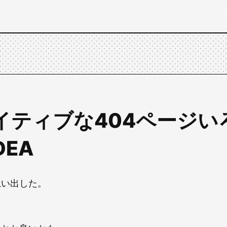
イティブな404ページいろ
DEA
思い出した。
。