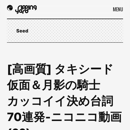
MENU
Seed
[高画質] タキシード
仮面＆月影の騎士
カッコイイ決め台詞
70連発‐ニコニコ動画