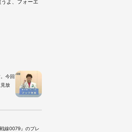
買うよ、フォーエ
す。今回
政見放
線0079』のプレ