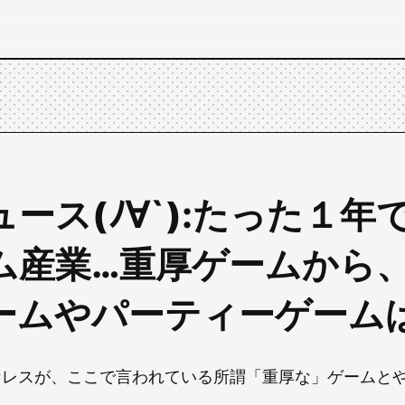
ース(ﾉ∀`):たった１年
ム産業…重厚ゲームから
ームやパーティーゲーム
なレスが、ここで言われている所謂「重厚な」ゲームと