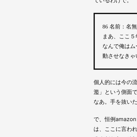
ているわけで。
86 名前：名無しさ
まあ、ここ５
なんで俺はム
動させなきゃ
個人的には今の
濫」という側面
なあ。手を抜い
で、恒例amaz
は、ここに言わ