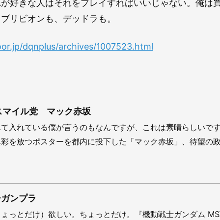
れが好きな人はそれをプレイすればいいじゃない。俺は
オブリビオンも、デッドラも。
door.jp/dqnplus/archives/1007523.html
 日本スマイル党 マック赤坂
んて入れている僕が言うのもなんですが、これは素晴らしいで
異彩を放つポスターを都内に投下した「マック赤坂」、待望の
ーガンプラ
ょっとだけ）欲しい。ちょっとだけ。『機動戦士ガンダム MS戦