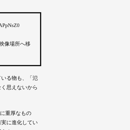
APpNsZ0
映像場所へ移
ている物も、「氾
全く思えないから
当に重厚なもの
着実に進化してい