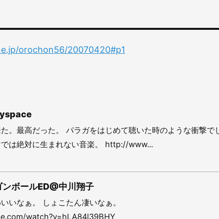
.ne.jp/orochon56/20070420#p1
yspace
た。最高だった。 パラガをはじめて聴いた時のような衝撃で
絶対に生まれない音楽。 http://www...
ドラゴンボールED@中川翔子
いいなぁ。 しょこたん凄いなぁ。
ube.com/watch?v=hLA84l39BHY