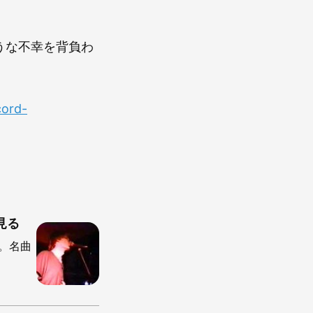
うな不幸を背負わ
cord-
見る
弾。名曲