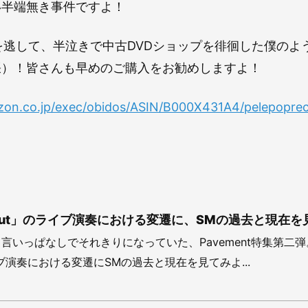
い半端無き事件ですよ！
Xを逃して、半泣きで中古DVDショップを徘徊した僕のよ
張）！皆さんも早めのご購入をお勧めしますよ！
zon.co.jp/exec/obidos/ASIN/B000X431A4/pelepopre
r Cut」のライブ演奏における変遷に、SMの過去と現在を
言いっぱなしでそれきりになっていた、Pavement特集第二
のライブ演奏における変遷にSMの過去と現在を見てみよ...