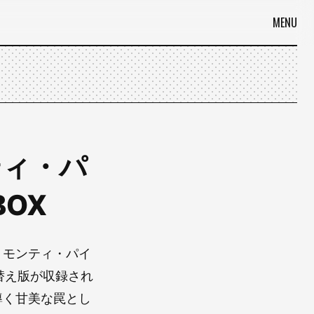
MENU
ンティ・パ
BOX
！モンティ・パイ
替え版が収録され
導く甘美な罠とし