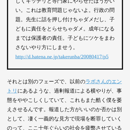
しくキッチリと専門家にやらせたほうがい
い。これは教育問題じゃないよ。行政の問
題。先生に話を押し付けちゃダメだし、子
どもに責任をとらせちゃダメ。成年になる
までは保護者の責任。子どもにツケをまわ
さないやり方にしませう。
http://d.hatena.ne.jp/takerunba/20080417/p5
それとは別のフェーズで、以前の
ラボさんのエン
トリ
にあるような、過剰報道による横やりが、事
態をややこしくしていて、これもまた酷く僕を萎
えさせるんです。報道した方がいいのか否かは別
として、凄く一義的な見方で現場を断罪していく
のって、ここ十年ぐらいの社会を疲弊させている