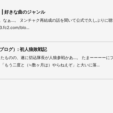
 | 好きな曲のジャンル
。なぁ…。 ヌンチャク再結成の話を聞いて公式で久しぶりに
3.fc2.com/blo...
ブログ）: 初人狼敗戦記
たものの、遂に切込隊長が人狼参戦かあ…。 たまーーーーに
「もう二度と（≒数ヶ月は）やらねえぞ」と大いに落...