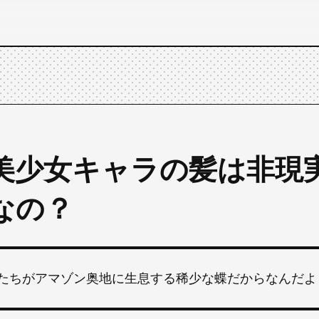
美少女キャラの髪は非現
なの？
たちがアマゾン奥地に生息する稀少な蝶だからなんだよ