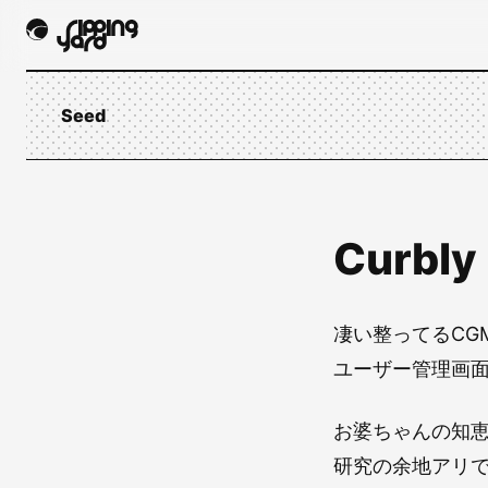
Seed
Curbly
凄い整ってるCG
ユーザー管理画
お婆ちゃんの知
研究の余地アリ