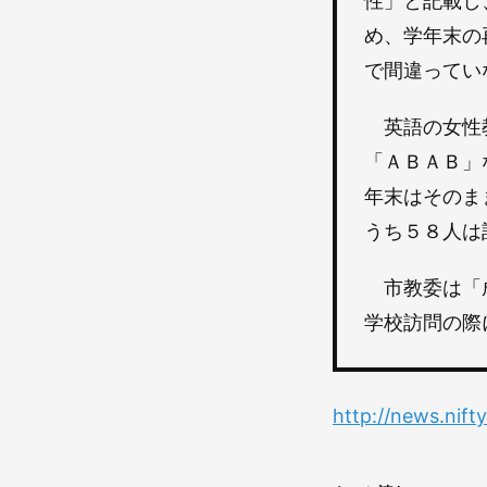
性」と記載し
め、学年末の
で間違ってい
英語の女性教
「ＡＢＡＢ」
年末はそのま
うち５８人は
市教委は「成
学校訪問の際
http://news.nif