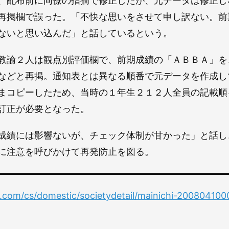
、配布前に同僚の指摘で修正したが、元データは修正し
再掲欄で誤った。「不快な思いをさせて申し訳ない。前
ないと思い込んだ」と話しているという。
諭２人は観点別評価欄で、前期成績の「ＡＢＢＡ」を
などと再掲。通知表とは異なる順番で元データを作成し
まコピーしたため、当時の１年生２１２人全員の記載順
訂正が必要となった。
績には影響ないが、チェック体制が甘かった」と話し
に注意を呼びかけて再発防止を図る。
ty.com/cs/domestic/societydetail/mainichi-20080410