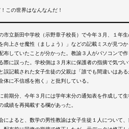
だ！この世界はなんなんだ！
の市立新田中学校（示野章子校長）で今年３月、１年生
を向上させ魔性（ましょう）」などの記載ミスが見つか
配布していたことが分かった。教諭３人がパソコンで作
る際に誤った。学校側は３月末に保護者の指摘で気づい
と誤記載された女子生徒の父親は「誰でも間違いはある
全体に不信感を抱く」と批判している。
前期分、今年３月には学年末分の通知表を作成して生
の成績を再掲載する欄があった。
によると、数学の男性教諭は女子生徒１人について、