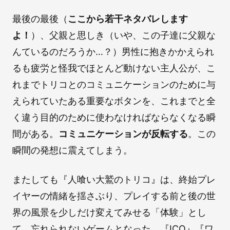
最後の最後（
ここから若干ネタバレします
よ！
）、父親と思しき（いや、この子達に父親な
んているのだろうか…？）男性に抱きかかえられ
るも疲労と怪我でほとんど動けない主人公が、こ
れまでトリコとのコミュニケーションのために与
えられていたある重要なボタンを、これまでと全
く違う目的のために使わなければならなくなる瞬
間がある。
コミュニケーションが反転する
。この
瞬間の発想に震えてしまう。
またしても『人喰い大鷲のトリコ』は、終始プレ
イヤーの情緒を揺さぶり、プレイする前と後の世
界の風景を少しだけ変えてみせる「体験」とし
て、忘れられないゲームとなった。『ICO』『ワ