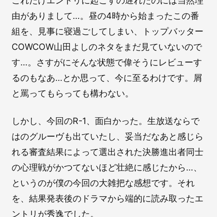
これだけエントリに起こすの遅れたのには当然理
由がありまして…。昼の4時から始まったこの番
組を、見事に寝過ごしてしまい、トップバッター
COWCOW山田よしのネタをまだ見ていないので
す…。さすがにそんな状態で偉そうにレビューす
るのもなあ…とか思って、今に至るわけです。屑
と罵ってもらっても構わない。
しかし、今回のR-1、面白かった。生放送ならで
はのグルーヴも出ていたし、妥当だなあと感じら
れる審査結果によって選出された決勝進出者同士
の心理戦がかつてないほど壮絶に感じたから…、
というのが僕の今回の大雑把な感想です。それ
を、結果発表後のドラマから端的に読み取ったエ
ントリが秀逸でした。