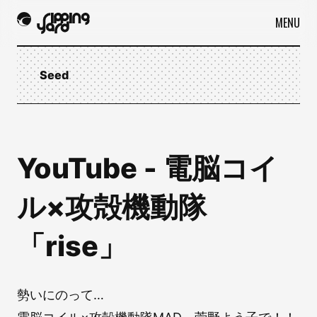
MENU
Seed
YouTube - 電脳コイ
ル×攻殻機動隊
「rise」
勢いにのって…