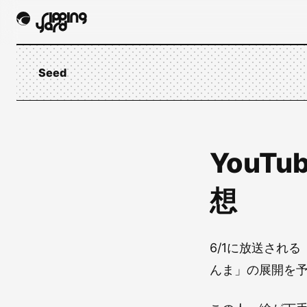
Seed
YouT
想
6/1に放送され
んま」の展開を