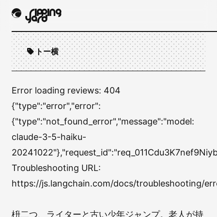
トー横
Error loading reviews:
404
{"type":"error","error":
{"type":"not_found_error","message":"model:
claude-3-5-haiku-
20241022"},"request_id":"req_011Cdu3K7nef9Ni
Troubleshooting URL:
https://js.langchain.com/docs/troubleshooting
枡二つ、ライターと古い少年ジャンプ。老人が持