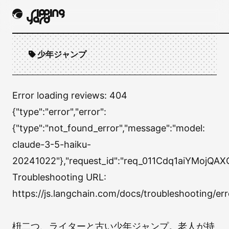
少年ジャンプ
Error loading reviews:
404
{"type":"error","error":
{"type":"not_found_error","message":"model:
claude-3-5-haiku-
20241022"},"request_id":"req_011Cdq1aiYMojQA
Troubleshooting URL:
https://js.langchain.com/docs/troubleshooting
枡二つ、ライターと古い少年ジャンプ。老人が持