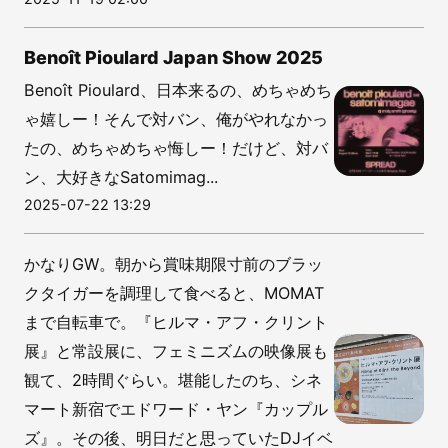
Benoît Pioulard Japan Show 2025
Benoît Pioulard、日本来るの、めちゃめち
ゃ嬉しー！そんで対バン、俺がやれなかっ
たの、めちゃめちゃ悔しー！だけど、対バ
ン、大好きなSatomimag...
2025-07-22 13:29
かなりGW。朝から賞味期限寸前のブラッ
クタイガーを調理して食べると、MOMAT
まで自転車で。『ヒルマ・アフ・クリント
展』と常設展に、フェミニズムの映像展も
観て、2時間ぐらい。堪能したのち、シネ
マート新宿でエドワード・ヤン『カップル
ズ』。その後、明日だと思っていたDJイベ