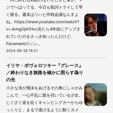
ジでへばってる。今日も歌詞トライして早
く寝る。週末はリハと作戦会議なんすよ
ね。https://www.youtube.com/watch?
v=JkmgOjA1Hvc見たら4年前にアップさ
れていたのをさっき知ったんだけど、
Pavementのソン...
2024-06-26 16:21
イリヤ・ポヴォロツキー『グレース』
／終わりなき旅路を確かに照らす偽り
の光
小さな滝が飛沫をあげるその奥にしゃがみ
こんで、一心不乱に股を拭いている少女。
じぐざぐ道を征くキャンピングカーからゆ
っくりと、まるで逃げるように動くカメ