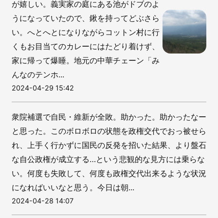
が嬉しい。義実家の庭にある池がドブのよ
うになっていたので、鍬を持ってどぶさら
い。へとへとになりながらコットン村に行
くもお目当てのカレーにはたどり着けず、
家に帰って爆睡。地元の中華チェーン「み
んなのテンホ...
2024-04-29 15:42
衆院補選で自民・維新が全敗。助かった。助かったなー
と思った。このボロボロの状態を政権交代でおっ被せら
れ、上手く行かずに国民の反発を招いた結果、より盤石
な自公政権が成立する…という悲観的な見方には乗らな
い。何度も失敗して、何度も政権交代出来るような状況
になればいいなと思う。今日は朝...
2024-04-28 14:07