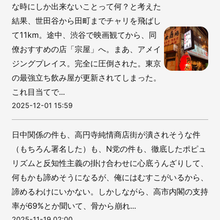
な時にしか出来ないことって何？と考えた
結果、世田谷から田町までチャリを飛ばし
て11km。途中、渋谷で映画観てから、同
僚おすすめの店「宗屋」へ。まあ、アメイ
ジングプレイス。完全に圧倒された。東京
の最強立ち飲み屋が更新されてしまった。
これ目当てで...
2025-12-01 15:59
日中関係の件も、高円寺純情商店街が潰されそうな件
（もちろん署名した）も、N党の件も、徹底したポピュ
リズムと反知性主義の掛け合わせに心底うんざりして、
何もかも諦めそうになるが、俺にはむすこがいるから、
諦めるわけにいかない。しかしながら、高市内閣の支持
率が69%とか聞いて、骨から崩れ...
2025-11-19 02:00