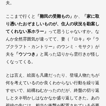
夫。
ここまで行くと
「難民の受難もの」
か、
「家に取
り憑いたおぞましいものが、住人の状況を勘案し
てくれない系ホラー」
って思うじゃないすか。な
んか全然雰囲気が違ってて、妻（『ロキ』や『ラ
ブクラフト・カントリー』のウンミ・モサク）が
夫を
「ウソつき」
と罵った辺りから雲行きが怪し
くなってくる。
とは言え、絵面も凡庸だったり、登場人物たちが
何を考えているのか良くわからない行動を繰り返
すせいで、結構ねむかったのだが、終盤の切り返
しとタネ明かしはなかなか盛り返してきた。あの
視線の先には、相当な衝撃が配置されている必要