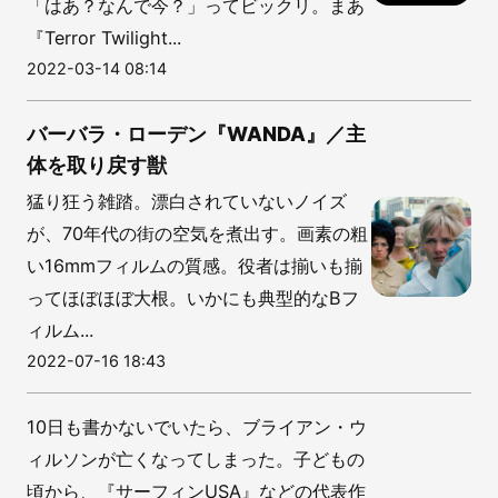
「はあ？なんで今？」ってビックリ。まあ
『Terror Twilight...
2022-03-14 08:14
バーバラ・ローデン『WANDA』／主
体を取り戻す獣
猛り狂う雑踏。漂白されていないノイズ
が、70年代の街の空気を煮出す。画素の粗
い16mmフィルムの質感。役者は揃いも揃
ってほぼほぼ大根。いかにも典型的なBフ
ィルム...
2022-07-16 18:43
10日も書かないでいたら、ブライアン・ウ
ィルソンが亡くなってしまった。子どもの
頃から、『サーフィンUSA』などの代表作