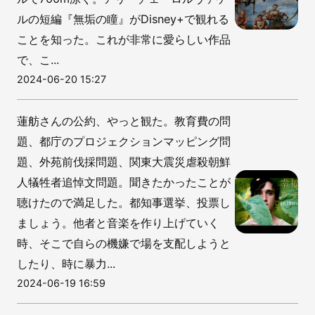
ルの短編『無垢の瞳』がDisney+で観れる
ことを知った。これが非常に愛らしい作品
で、こ...
2024-06-20 15:27
蓮舫さんの公約、やっと観た。教育費の問
題、都庁のプロジェクションマッピング問
題、外苑前伐採問題、関東大震災虐殺朝鮮
人犠牲者追悼文問題。聞きたかったことが
聴けたので満足した。都知事選挙、投票し
ましょう。他者と音楽を作り上げていく
時、そこで自らの機嫌で場を支配しようと
したり、時に暴力...
2024-06-19 16:59