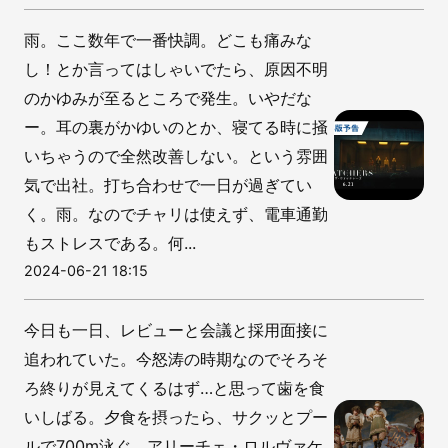
雨。ここ数年で一番快調。どこも痛みな
し！とか言ってはしゃいでたら、原因不明
のかゆみが至るところで発生。いやだな
ー。耳の裏がかゆいのとか、寝てる時に掻
いちゃうので全然改善しない。という雰囲
気で出社。打ち合わせで一日が過ぎてい
く。雨。なのでチャリは使えず、電車通勤
もストレスである。何...
2024-06-21 18:15
今日も一日、レビューと会議と採用面接に
追われていた。今怒涛の時期なのでそろそ
ろ終りが見えてくるはず…と思って歯を食
いしばる。夕食を摂ったら、サクッとプー
ルで700m泳ぐ。アリーチェ・ロルヴァケ