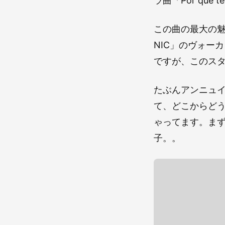
ラ曲「Por que t
この曲の最大の魅
NIC」のヴォー
ですが、このス
たぶんアンニュ
て、どこからど
ゃってます。ま
子。。