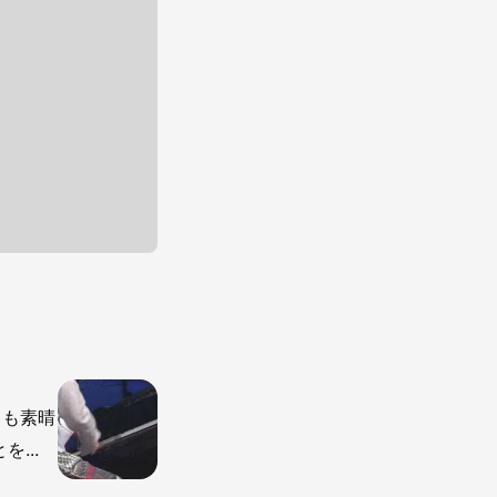
ても素晴
...