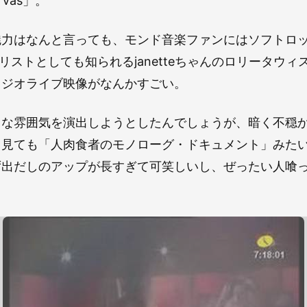
e vas」。
力はなんと言っても、モンド音楽ファンにはソフトロック
カリストとしても知られるjanetteちゃんのロリータウ
タジオライブ映像がなんかすごい。
イな雰囲気を演出しようとしたんでしょうが、暗く不穏
う見ても「人肉食者のモノローグ・ドキュメント」みた
ず出だしのアップが長すぎて可笑しいし、ぜったい人喰