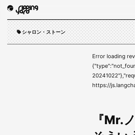
シャロン・ストーン
Error loading re
{"type":"not_fou
20241022"},"req
https://js.lang
『Mr