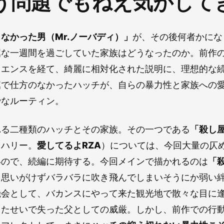
う問題でもねえ気がして
なかった男（Mr.ノーバディ）」
が、その後何者かにな
屈な一週間を過ごしていた家族はどうなったのか。前作
クエンスを経て、綺麗に相対化された説明に、理想的な
屈で仕方のなかったハッチが、自らの暴力性と家族への
妙なルーティン。
れる二種類のハッチとその家族。その一つである
「殺し
てハリー。
愛してるよRZA
）については、今回大量の仄
いので、続編に期待する。今回メインで描かれるのは
「
。思いがけずバラバラに吹き飛んでしまいそうにか弱い
機会として、バカンスにやって来た観光地で散々な目に
したせいで失った父としての威厳。しかし、前作での行