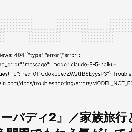
views:
404 {"type":"error","error":
nd_error","message":"model: claude-3-5-haiku-
uest_id":"req_011Cdoxboe7ZWztfB8EyysP3"} Trouble
chain.com/docs/troubleshooting/errors/MODEL_NOT_
.ノーバディ2』／家族旅行