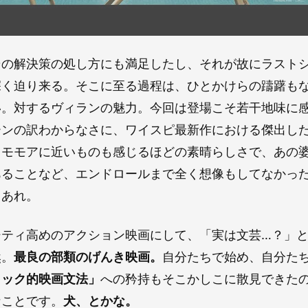
その解決策の処し方にも満足したし、それが故にラスト
深く迫り来る。そこに至る過程は、ひとかけらの躊躇も
い。対するヴィランの魅力。今回は登場こそ若干地味に
ーンの訳わからなさに、ワイスピ最新作における傑出し
・モモアに近いものも感じるほどの素晴らしさで、あの
あることなど、エンドロールまで全く想像もしてなかっ
？あれ。
シティ高めのアクション映画にして、「実は文芸…？」
然。
最良の部類のげんき映画。
自分たちで始め、自分た
ィック的映画文法」
への矜持もそこかしこに散見できた
なことです。
犬、とかな。