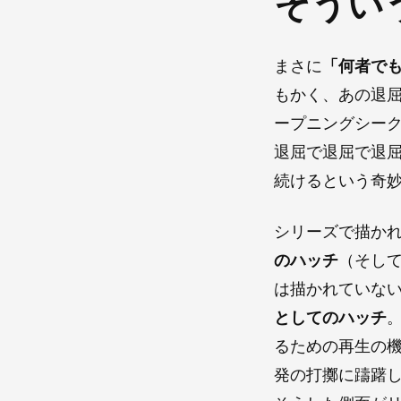
そうい
まさに
「何者でも
もかく、あの退
ープニングシー
退屈で退屈で退
続けるという奇
シリーズで描か
のハッチ
（そし
は描かれていな
としてのハッチ
るための再生の
発の打擲に躊躇