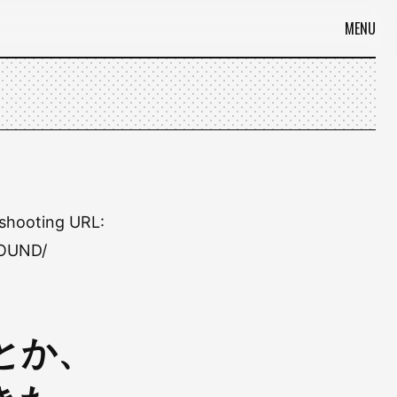
MENU
shooting URL:
FOUND/
とか、