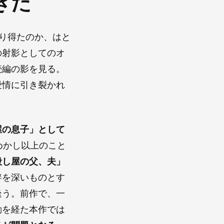
きた
り得たのか、はと
の射影としてのオ
続編の影を見る。
愛情に引き裂かれ
屋の息子」として
めかし以上のこと
殺し屋の父、夫」
絆を深いものとす
逢う。前作で、一
動を経た本作では