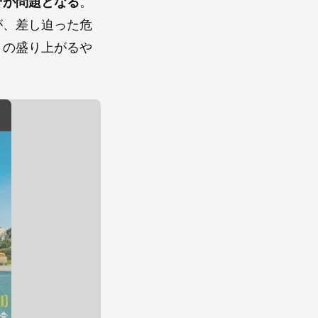
そが問題となる
。
が、差し迫った危
りの盛り上がるや