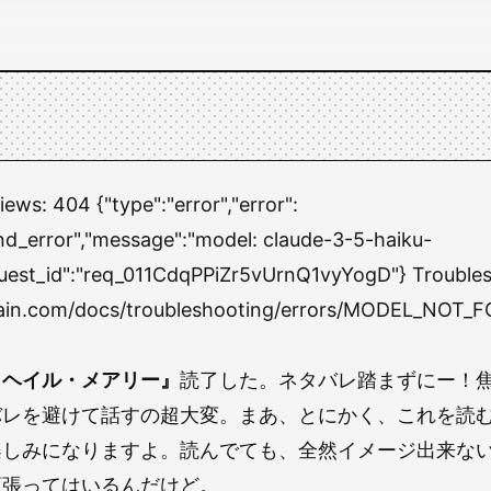
views:
404 {"type":"error","error":
nd_error","message":"model: claude-3-5-haiku-
uest_id":"req_011CdqPPiZr5vUrnQ1vyYogD"} Trouble
chain.com/docs/troubleshooting/errors/MODEL_NOT_
・ヘイル・メアリー』
読了した。ネタバレ踏まずにー！
バレを避けて話すの超大変。まあ、とにかく、これを読
楽しみになりますよ。読んでても、全然イメージ出来な
頑張ってはいるんだけど。