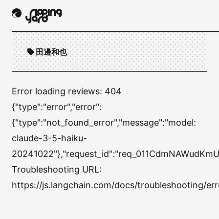
田邊和也
Error loading reviews:
404
{"type":"error","error":
{"type":"not_found_error","message":"model:
claude-3-5-haiku-
20241022"},"request_id":"req_011CdmNAWudKm
Troubleshooting URL:
https://js.langchain.com/docs/troubleshooting