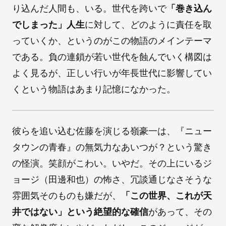
り込んだ人間も、いる。世代を跨いで
「巻き込ん
でしまった」人生
に対して、どのように責任を取
っていくか、というのがこの物語のメインテーマ
である。負の連鎖が若い世代を蝕んでいく構図は
よく見るが、正しい行いが年長世代に影響してい
くという物語はあまり記憶になかった。
彼らを追い込む佐藤を演じる嶺豪一は、『ニュー
タウンの青春』の無気力なあいつが？という驚き
の怪演。笑顔がこわい。いやだ。その上にいるジ
ョージ（田邊和也）の怖さ、冗談通じなさそうな
雰囲気そのものも嫌だが、
「この世界、これが天
井ではない」という絶望的な確信
があって、その