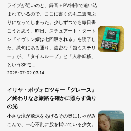
ライブが近いのと、録音＋PV制作で追い込
まれているので、ここに書くのも二週間ぶ
りになってしまった。少しずつでも毎日書
こうと思う。昨日、スチュアート・タート
ン『イヴリン嬢は七回殺される』を読了し
た。惹句にある通り、濃密な「館ミステリ
ー」が、「タイムループ」と「人格転移」
というSFモ...
2025-07-02 03:14
イリヤ・ポヴォロツキー『グレース』
／終わりなき旅路を確かに照らす偽り
の光
小さな滝が飛沫をあげるその奥にしゃがみ
こんで、一心不乱に股を拭いている少女。