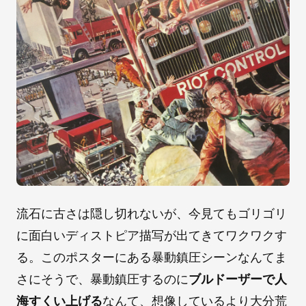
流石に古さは隠し切れないが、今見てもゴリゴリ
に面白いディストピア描写が出てきてワクワクす
る。このポスターにある暴動鎮圧シーンなんてま
さにそうで、暴動鎮圧するのに
ブルドーザーで人
海すくい上げる
なんて、想像しているより大分荒