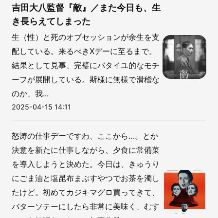
吉田大八監督『敵』／また今日も、生
き長らえてしまった
生（性）と死のオブセッションが余生を支
配している。来るべきXデーに至るまで。
結果として見事、完璧にバタイユ的なモチ
ーフが展開している。斯様に無様で滑稽な
のか、我...
2025-04-15 14:11
怒涛の仕事デーですわ、ここから…。とか
決意を新たに仕事しながら、夕食に常備菜
を導入しようと決めた。今日は、きゅうり
にごま油と塩昆布まぶすやつでお茶を濁し
たけど。初めてカジキマグロ買ってきて、
バターソテーにしたら非常に美味く、むす