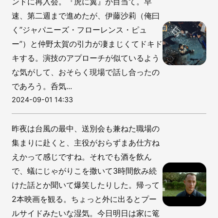
ンドに再入会。『虎に翼』が目当て。早
速、第二週まで進めたが、伊藤沙莉（俺曰
く”ジャパニーズ・フローレンス・ピュ
ー”）と仲野太賀の引力が凄まじくてドキド
キする。演技のアプローチが似ているよう
な気がして、おそらく現場で話し合ったの
であろう。呑気...
2024-09-01 14:33
昨夜は台風の最中、送別会も兼ねた職場の
集まりに赴くと、主役がおらずまあ仕方ね
えかって感じですね。それでも酒を飲ん
で、蟻にじゃがりこを撒いて3時間飲み続
けた話とか聞いて爆笑したりした。帰って
2本映画を観る。ちょっと外に出るとプー
ルサイドみたいな湿気。今日明日は家に篭