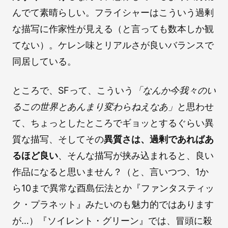
んでて素晴らしい。フライシャーはこういう過剰
な描写に作家性が見える（と言っても数本しか観
てない）。ケレン味とリアルさが良いバランスで
同居している。
ところで、SFって、こういう
「なんか今我々のい
るこの世界とあんまり変わらねえなあ」
と思わせ
て、ちょっとしたところでギョッとするぐらい異
質な描写、そしてその
異質さは、過剰であればあ
るほど良い
、そんな描写が挟み込まれると、良い
作品になると思いません？（と、言いつつ、1か
ら10まで異常な酉島伝法とか『ファンタスティッ
ク・プラネット』みたいのも魅力的ではあります
が…）『ソイレント・グリーン』では、冒頭に殺