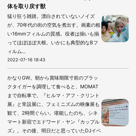
体を取り戻す獣
猛り狂う雑踏。漂白されていないノイズ
が、70年代の街の空気を煮出す。画素の粗
い16mmフィルムの質感。役者は揃いも揃
ってほぼほぼ大根。いかにも典型的なBフ
ィルム...
2022-07-16 18:43
かなりGW。朝から賞味期限寸前のブラッ
クタイガーを調理して食べると、MOMAT
まで自転車で。『ヒルマ・アフ・クリント
展』と常設展に、フェミニズムの映像展も
観て、2時間ぐらい。堪能したのち、シネ
マート新宿でエドワード・ヤン『カップル
ズ』。その後、明日だと思っていたDJイベ