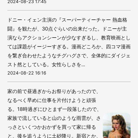
2024-08-23 17:45
ドニー・イェン主演の『スーパーティーチャー 熱血格
闘』を観たが、30点ぐらいの出来だった。ドニーが主
演ならアクションシーンが少なすぎるし、教育映画とし
ては課題がイージーすぎる。漫画どころか、四コマ漫画
を繋ぎ合わせたようなチグハグさで、全体的にダイジェ
スト然としている。女性らしさを...
2024-08-22 16:16
家の前で昼過ぎからお祭りがあったので、
なるべく早めに仕事を片付けようと頑張
る。18時過ぎにひとまず一段落したので、
家族で流していると山のような雨雲が。さ
っさといくつかおかずを買って家に帰る
と、後を追うように土砂降り。新宿とか、