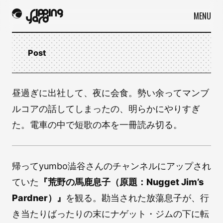
MENU
Post
昼過ぎに出社して、夜に会食。勢い余ってマンブ
ルコアの話してしまったの、明らかにやりすぎ
た。電車の中で短歌の本を一冊読み切る。
帰ってyumbo澁谷さんのチャンネルにアップされ
ていた
『荒野の馬鹿息子（原題：Nugget Jim’s
Pardner）』
を観る。勘当された放蕩息子が、行
き当たりばったりの末にナゲット・ジムの下に転