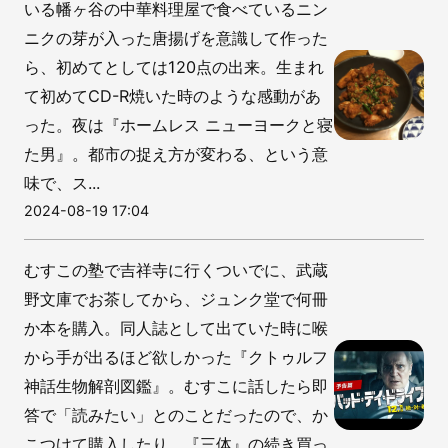
いる幡ヶ谷の中華料理屋で食べているニン
ニクの芽が入った唐揚げを意識して作った
ら、初めてとしては120点の出来。生まれ
て初めてCD-R焼いた時のような感動があ
った。夜は『ホームレス ニューヨークと寝
た男』。都市の捉え方が変わる、という意
味で、ス...
2024-08-19 17:04
むすこの塾で吉祥寺に行くついでに、武蔵
野文庫でお茶してから、ジュンク堂で何冊
か本を購入。同人誌として出ていた時に喉
から手が出るほど欲しかった『クトゥルフ
神話生物解剖図鑑』。むすこに話したら即
答で「読みたい」とのことだったので、か
こつけて購入したり、『三体』の続き買っ