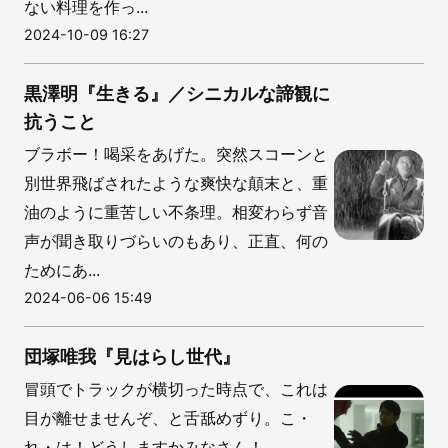
ない料理を作っ...
2024-10-09 16:27
黒澤明『生きる』／シニカルな諦観に
抗うこと
ブラボー！喝采をあげた。突然スコーンと
別世界飛ばされたような爽快な顛末と、重
油のように重苦しい不条理。相変わらず音
声が聞き取りづらいのもあり、正直、何の
ためにあ...
2024-06-06 15:49
団塚唯我『見はらし世代』
冒頭でトラックが横切った時点で、これは
目が離せませんぞ、と舌舐めずり。こ・
れ・は！どうしますかみなさん！