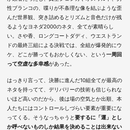
性ブランコの、喋りが不条理な像を結ぶような歪
んだ世界観、突き詰めるとリズムと音色だけが残
るようなヨネダ2000のネタ、全てが素晴らし
い。さや香、ロングコートダディ、ウエストラン
ドの最終三組による決戦では、全組が爆発的にウ
ケ、どこが勝ってもおかしくない、という
一周回
って空虚な多幸感
があった。
はっきり言って、決勝に進んだ10組全てが最高の
ネタを持ってて、デリバリーの技術も信じられな
いほど高いのだから、後は場の空気とか出順、本
人たちにはコントロールしづらい要素が重要にな
ってくる。そうなっちゃうと
要するに「運」とし
か呼べないものしか結果を決めることは出来ない