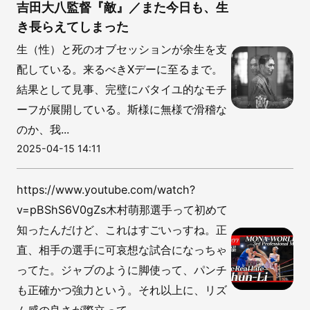
吉田大八監督『敵』／また今日も、生
き長らえてしまった
生（性）と死のオブセッションが余生を支
配している。来るべきXデーに至るまで。
結果として見事、完璧にバタイユ的なモチ
ーフが展開している。斯様に無様で滑稽な
のか、我...
2025-04-15 14:11
https://www.youtube.com/watch?
v=pBShS6V0gZs木村萌那選手って初めて
知ったんだけど、これはすごいっすね。正
直、相手の選手に可哀想な試合になっちゃ
ってた。ジャブのように脚使って、パンチ
も正確かつ強力という。それ以上に、リズ
ム感の良さが際立って...