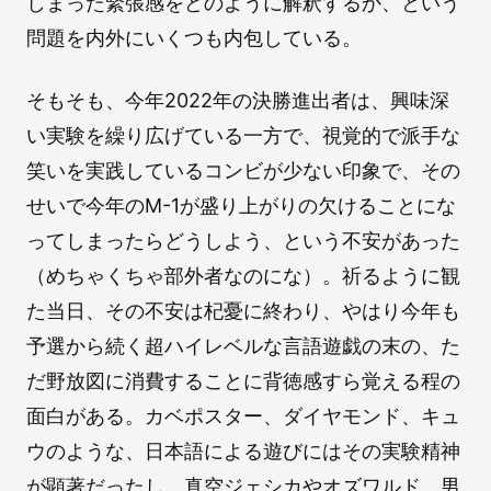
しまった緊張感をどのように解釈するか、という
問題を内外にいくつも内包している。
そもそも、今年2022年の決勝進出者は、興味深
い実験を繰り広げている一方で、視覚的で派手な
笑いを実践しているコンビが少ない印象で、その
せいで今年のM-1が盛り上がりの欠けることにな
ってしまったらどうしよう、という不安があった
（めちゃくちゃ部外者なのにな）。祈るように観
た当日、その不安は杞憂に終わり、やはり今年も
予選から続く超ハイレベルな言語遊戯の末の、た
だ野放図に消費することに背徳感すら覚える程の
面白がある。カベポスター、ダイヤモンド、キュ
ウのような、日本語による遊びにはその実験精神
が顕著だったし、真空ジェシカやオズワルド、男