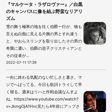
『マルケータ・ラザロヴァー』／白黒
のキャンバスに像を結ぶ野蛮なリアリ
ズム
雪の舞う極寒の地を往く伯爵一行が、物も
言えぬ白痴に見える片腕の男とすれ違う
と、やおらスリングを取り出したその男の
奇襲に遭い、伯爵の息子クリスティアンと
その従者が...
2022-07-11 17:39
一向に終わる気配のない忙しさと暑さ。マ
ジでへばってる。今日も歌詞トライして早
く寝る。週末はリハと作戦会議なんすよ
ね。https://www.youtube.com/watch?
v=JkmgOjA1Hvc見たら4年前にアップさ