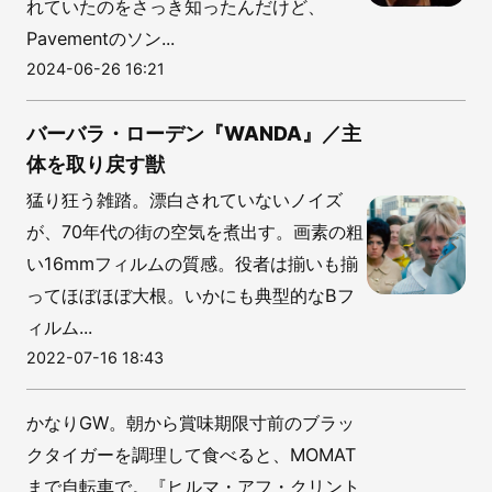
れていたのをさっき知ったんだけど、
Pavementのソン...
2024-06-26 16:21
バーバラ・ローデン『WANDA』／主
体を取り戻す獣
猛り狂う雑踏。漂白されていないノイズ
が、70年代の街の空気を煮出す。画素の粗
い16mmフィルムの質感。役者は揃いも揃
ってほぼほぼ大根。いかにも典型的なBフ
ィルム...
2022-07-16 18:43
かなりGW。朝から賞味期限寸前のブラッ
クタイガーを調理して食べると、MOMAT
まで自転車で。『ヒルマ・アフ・クリント