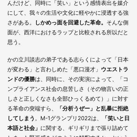
んだけど、同時に「笑い」という感情表出を媒介
にして、我々の生活や文化に軽やかに浸透する強
さがある。
しかめっ面を回避した革命。
そんな側
面が、西洋におけるラップと比較される所以だと
思う。
かの立川談志の弟子である志らくによって「日本
が変わる」と言わしめた「悪口漫才」
ウエストラ
ンドの優勝
は、同時に、その実演によって、「コ
ンプライアンス社会の息苦しさ（その物言いの正
しさと正しくなさも全部ひっくるめて）」に対す
る革命の突端すら、
「分析うぜー」と乱暴に拒絶
してしまう
。M-1グランプリ2022は、
「笑いと日
本語と社会」
に関する、ギリギリまで張り詰めて