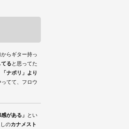
前からギター持っ
してる
と思ってた
。
「ナポリ」より
やってて、フロウ
和感がある」
とい
推しの
カナメスト