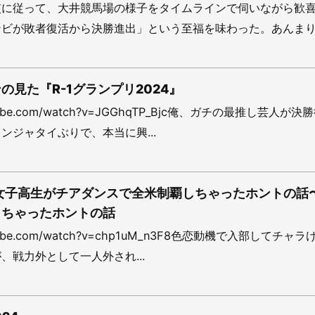
慣に従って、大井競馬場の様子をタイムラインで伺いながら歓
ビが敗者復活から決勝進出」という至福を味わった。あんまり冷
の見た『R-1グランプリ2024』
outube.com/watch?v=JGGhqTP_Bjc俺、ガチの最推し芸人が決
ンジャタイぶりで、本当に興...
女子高生がチアダンスで全米制覇しちゃったホントの話
しちゃったホントの話
outube.com/watch?v=chp1uM_n3F8色恋動機で入部してチャ
、戦力外として一人外され...