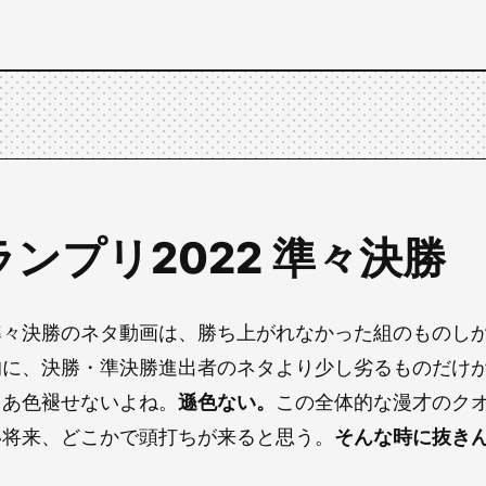
ランプリ2022 準々決勝
準々決勝のネタ動画は、勝ち上がれなかった組のものし
的に、決勝・準決勝進出者のネタより少し劣るものだけ
まあ色褪せないよね。
遜色ない。
この全体的な漫才のク
い将来、どこかで頭打ちが来ると思う。
そんな時に抜き