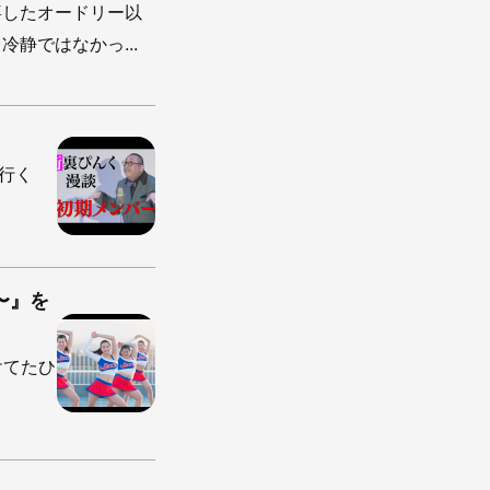
喜したオードリー以
静ではなかっ...
勝行く
〜』を
ラけてたひ