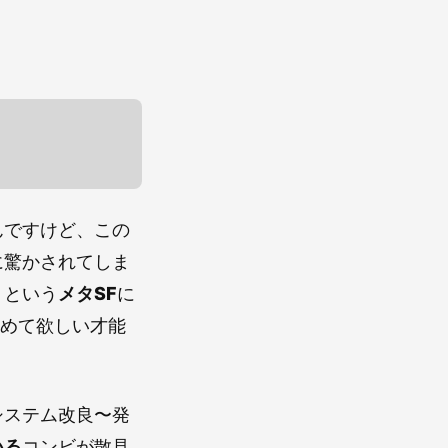
んですけど、この
に驚かされてしま
」という
メタSF
に
収めて欲しい才能
システム改良〜発
いる
コンビが散見