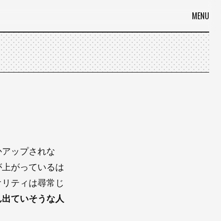
MENU
かアップされな
が上がっているは
オリティは尋常じ
ん出ていそうな人