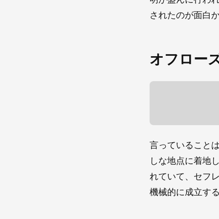
されたのが面白
オフロー
言っていること
しな地点に着地
れていて、セフ
機械的に成立す