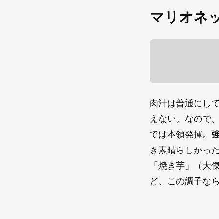
マリオネ
肉汁は普通にし
えない。なので
では本領発揮。
き素晴らしかっ
「焼き芋」（大
ど、この調子な