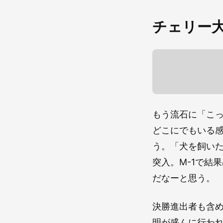
チェリー
もう流石に「こ
どこにでもいる
う。「犬を飼い
突入。M-1で結
だなーと思う。
決勝進出者も含
明が盛んに行わ