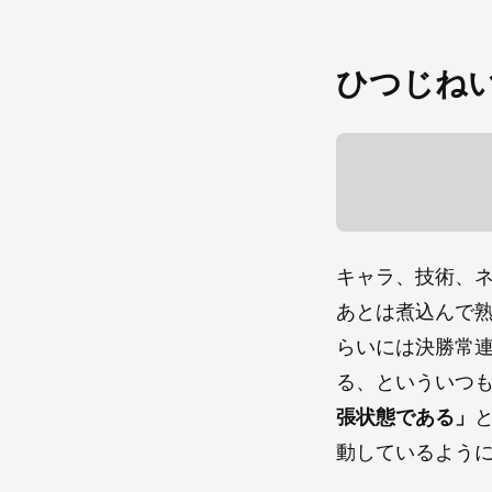
ひつじね
キャラ、技術、
あとは煮込んで
らいには決勝常
る、といういつ
張状態である」
動しているよう