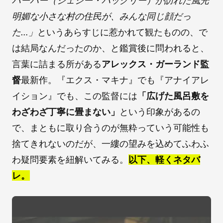
ハーパー（ジェシー・バックリー）が訪れた風光
明媚な小さな村の住民が、みんな同じ顔だっ
た…」
というあらすじに惹かれて観たものの、で
は結局なんだったのか、と鑑賞後に問われると、
言葉に詰まる所がある
アレックス・ガーランド監
督
最新作。『エクス・マキナ』でも『アナイアレ
イション』でも、この監督には
「広げた風呂敷を
わざわざ丁寧に畳まない」
という印象があるの
で、まともに取り合うのが無粋っていう可能性も
捨てきれないのだが、一縷の望みを込めてふわふ
わ疑問要素を紐解いてみる。
以下、軽くネタバ
レ。