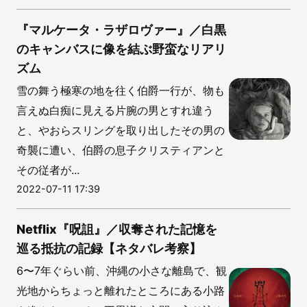
『マルケータ・ラザロヴァー』／白黒
のキャンバスに像を結ぶ野蛮なリアリ
ズム
雪の舞う極寒の地を往く伯爵一行が、物も
言えぬ白痴に見える片腕の男とすれ違う
と、やおらスリングを取り出したその男の
奇襲に遭い、伯爵の息子クリスティアンと
その従者が...
2022-07-11 17:39
Netflix『呪詛』／収奪された記憶を
巡る抵抗の記録【ネタバレ考察】
6〜7年ぐらい前、沖縄の小さな離島で、観
光地からちょっと離れたところにある小路