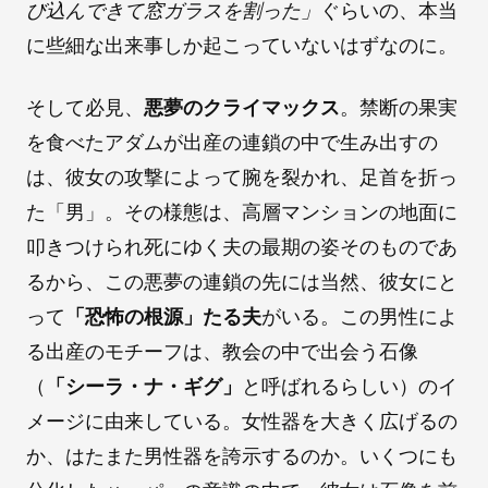
び込んできて窓ガラスを割った」
ぐらいの、本当
に些細な出来事しか起こっていないはずなのに。
そして必見、
悪夢のクライマックス
。禁断の果実
を食べたアダムが出産の連鎖の中で生み出すの
は、彼女の攻撃によって腕を裂かれ、足首を折っ
た「男」。その様態は、高層マンションの地面に
叩きつけられ死にゆく夫の最期の姿そのものであ
るから、この悪夢の連鎖の先には当然、彼女にと
って
「恐怖の根源」たる夫
がいる。この男性によ
る出産のモチーフは、教会の中で出会う石像
（
「シーラ・ナ・ギグ」
と呼ばれるらしい）のイ
メージに由来している。女性器を大きく広げるの
か、はたまた男性器を誇示するのか。いくつにも