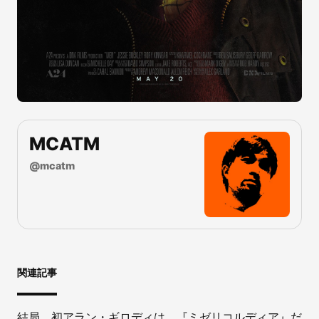
MCATM
@
mcatm
関連記事
結局、初アラン・ギロディは、『ミゼリコルディア』だ