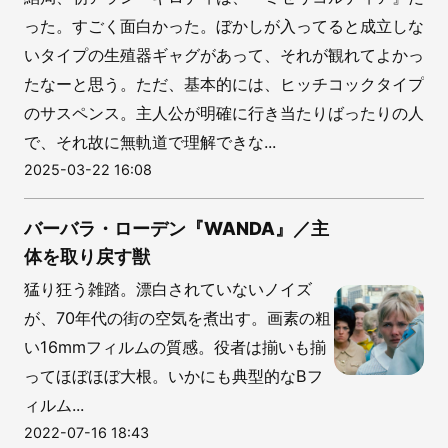
った。すごく面白かった。ぼかしが入ってると成立しな
いタイプの生殖器ギャグがあって、それが観れてよかっ
たなーと思う。ただ、基本的には、ヒッチコックタイプ
のサスペンス。主人公が明確に行き当たりばったりの人
で、それ故に無軌道で理解できな...
2025-03-22 16:08
バーバラ・ローデン『WANDA』／主
体を取り戻す獣
猛り狂う雑踏。漂白されていないノイズ
が、70年代の街の空気を煮出す。画素の粗
い16mmフィルムの質感。役者は揃いも揃
ってほぼほぼ大根。いかにも典型的なBフ
ィルム...
2022-07-16 18:43