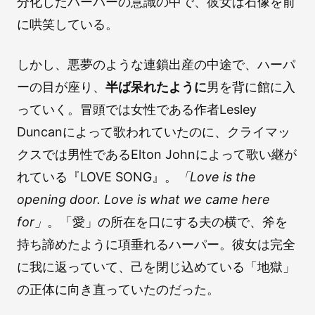
分化したハーパーの意識の中で、彼女は石像を前
に哄笑している。
しかし、悪夢のような連鎖出産の中途で、ハーパ
ーの目が座り、
半ば呆れたように
男を背に館に入
っていく。冒頭では女性である作者Lesley
Duncanによって歌われていたのに、クライマッ
クスでは男性であるElton Johnによって歌い継が
れている『LOVE SONG』。
「Love is the
opening door. Love is what we came here
for」
。「愛」の所在を口にする夫の横で、斧を
持ち諦めたように項垂れるハーパー。彼女は完全
に我に返っていて、己を閉じ込めている「地獄」
の正体に向き直っていたのだった。