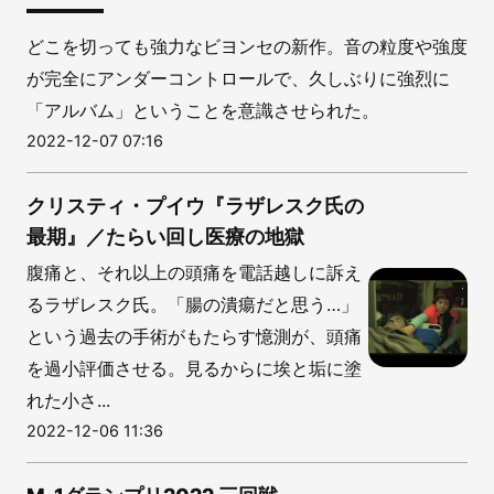
どこを切っても強力なビヨンセの新作。音の粒度や強度
が完全にアンダーコントロールで、久しぶりに強烈に
「アルバム」ということを意識させられた。
2022-12-07 07:16
クリスティ・プイウ『ラザレスク氏の
最期』／たらい回し医療の地獄
腹痛と、それ以上の頭痛を電話越しに訴え
るラザレスク氏。「腸の潰瘍だと思う…」
という過去の手術がもたらす憶測が、頭痛
を過小評価させる。見るからに埃と垢に塗
れた小さ...
2022-12-06 11:36