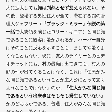
大に拡大しても
顔は判然とせず捉えられない
。そ
の後、登場する男性住人が全て、滞在する館の管
理人ジェフリー（
『ブラック・ミラー』伝説の第
一話
で大統領を演じたロリー・キニア）と同じ顔
であることに観客は驚かされるが、ハーパー自身
はそのことに反応を示すことも、ましてや驚くよ
うなこともない。現に、友人のライリーとのビデ
オチャットにも、村の愚痴は出てきても、村人の
顔の件が出てくることはなく、これは「住民がみ
な同じ顔であるということが主人公にとって驚く
ようなことではない」のか、
「住人がみな同じ顔
であるという出来事はそもそも発生していない」
かのどちらかである。普通、住人がみんな同じ顔
だったら、驚くよね。