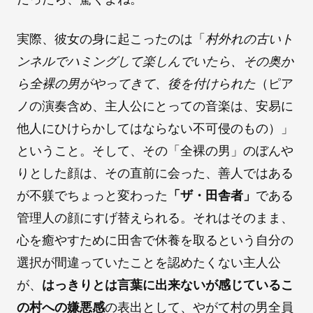
実際、彼女の身に起こったのは「
村外れの古いト
ンネルでハミングして楽しんでいたら、その奥か
ら全裸の男がやってきて、後を付けられた
（ピア
ノの演奏含め、主人公にとっての音楽は、安易に
他人にひけらかしてはならない不可侵のもの）」
ということ。そして、その「全裸の男」のぼんや
りとした顔は、その直前に会った、善人ではある
が不躾でちょっと変わった
「ザ・田舎者」
である
管理人の顔にすげ替えられる。それはそのまま、
心を癒やすために田舎で休養を取るという自分の
選択が間違っていたことを認めたくない主人公
が、
はっきりとは言葉に出来ないが感じているこ
の村への嫌悪感
の表出として、やがて村の男全員