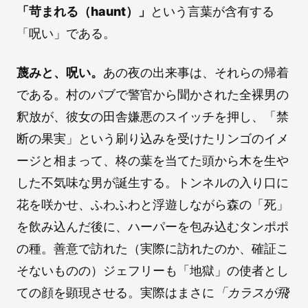
「苛まれる（haunt）」
という言葉が含有する
「呪い」である。
蔑みと、呪い。
あの夜の出来事は、それらの帰着
である。村のパブで警官から聞かされた全裸男の
釈放が、彼女の田舎嫌悪のスイッチを押し、「禁
断の果実」という刷り込みを受けたリンゴのイメ
ージと相まって、柊の葉を当てた頭から木を生や
した不気味な男が誕生する。トンネルの入り口に
花を咲かせ、ふわふわと浮遊しながら森の「死」
を飲み込んだ後に、ハーパーを包み込むタンポポ
の種。善意で訪れた（実際に訪れたのか、確証こ
そないものの）ジェフリーも「地獄」の使者とし
ての顔を顕現させる。実際はまさに
「カラスが飛