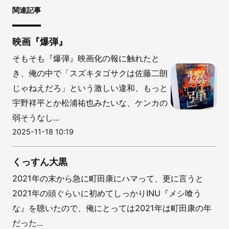
関連記事
映画『爆弾』
そもそも『爆弾』映画化の報に触れたと
き、俺の中で「スズキタゴサクは佐藤二朗
じゃねえだろ」という激しい違和、もっと
宇野祥平とか松浦祐也みたいな、ケンカの
弱そうなし...
2025-11-18 10:19
くっすん大黒
2021年の末から急に町田康にハマって、更に言うと
2021年の頭ぐらいに初めてしっかりINU『メシ喰う
な』を聴いたので、俺にとっては2021年は町田康の年
だった...