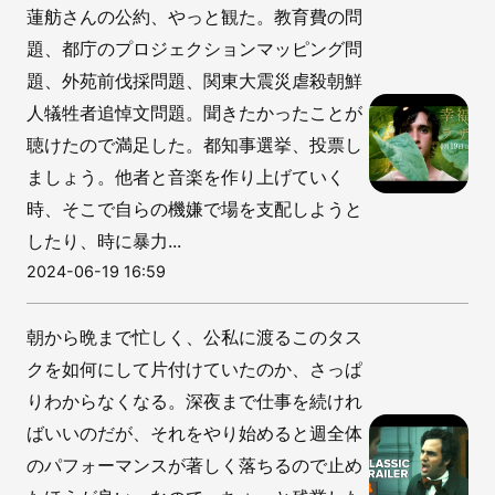
蓮舫さんの公約、やっと観た。教育費の問
題、都庁のプロジェクションマッピング問
題、外苑前伐採問題、関東大震災虐殺朝鮮
人犠牲者追悼文問題。聞きたかったことが
聴けたので満足した。都知事選挙、投票し
ましょう。他者と音楽を作り上げていく
時、そこで自らの機嫌で場を支配しようと
したり、時に暴力...
2024-06-19 16:59
朝から晩まで忙しく、公私に渡るこのタス
クを如何にして片付けていたのか、さっぱ
りわからなくなる。深夜まで仕事を続けれ
ばいいのだが、それをやり始めると週全体
のパフォーマンスが著しく落ちるので止め