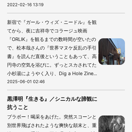
2022-02-16 13:19
新宿で『ガール・ウィズ・ニードル』を観
てから、夜に吉祥寺でコラージュ映画
『ORLIK』を観るまでの数時間が空いたの
で、松本哉さんの『世界マヌケ反乱の手引
書』を読んだ直後ということもあって、高
円寺の空気を浴びに。ずっとスカされてた
小杉湯にようやく入り、Dig a Hole Zine...
2025-06-01 02:46
黒澤明『生きる』／シニカルな諦観に
抗うこと
ブラボー！喝采をあげた。突然スコーンと
別世界飛ばされたような爽快な顛末と、重