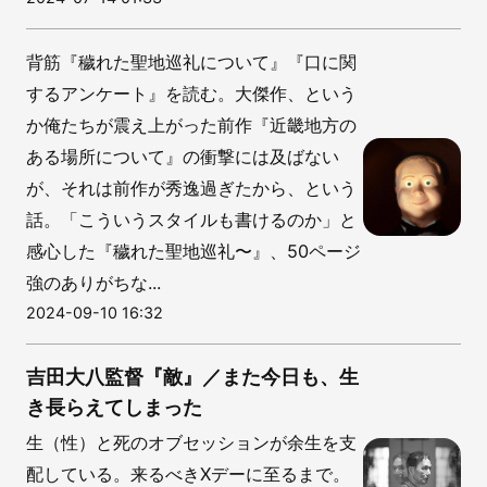
背筋『穢れた聖地巡礼について』『口に関
するアンケート』を読む。大傑作、という
か俺たちが震え上がった前作『近畿地方の
ある場所について』の衝撃には及ばない
が、それは前作が秀逸過ぎたから、という
話。「こういうスタイルも書けるのか」と
感心した『穢れた聖地巡礼〜』、50ページ
強のありがちな...
2024-09-10 16:32
吉田大八監督『敵』／また今日も、生
き長らえてしまった
生（性）と死のオブセッションが余生を支
配している。来るべきXデーに至るまで。