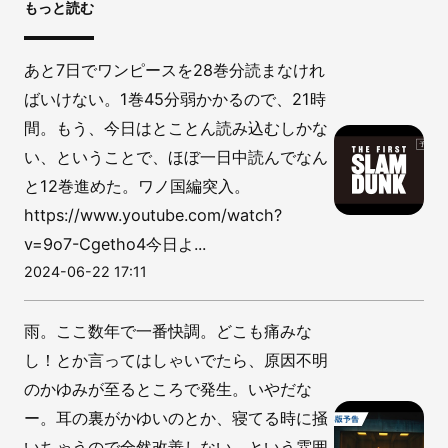
もっと読む
あと7日でワンピースを28巻分読まなけれ
ばいけない。1巻45分弱かかるので、21時
間。もう、今日はとことん読み込むしかな
い、ということで、ほぼ一日中読んでなん
と12巻進めた。ワノ国編突入。
https://www.youtube.com/watch?
v=9o7-Cgetho4今日よ...
2024-06-22 17:11
雨。ここ数年で一番快調。どこも痛みな
し！とか言ってはしゃいでたら、原因不明
のかゆみが至るところで発生。いやだな
ー。耳の裏がかゆいのとか、寝てる時に掻
いちゃうので全然改善しない。という雰囲