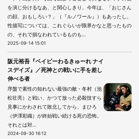
を演じ分けるなあ、と関心しきり。今年は、「おじさん
の顔、おもしろい？」（『ルノワール』）もあったし。
性描写については、これぐらいが限界かなと思ったもの
の、それで損なわれているものも...
2025-09-14 15:01
阪元裕吾『ベイビーわるきゅーれ ナイ
スデイズ』／死神との戦いに手を差し
伸べる者
序盤で素性の知れない最強の敵・冬村（池
松壮亮）と戦い、かつて放った必殺技すら
見事にかわされて敗北してから、まひろ
（伊澤彩織）が終始戦い続ける死の恐怖。
それとは対...
2024-09-30 16:12