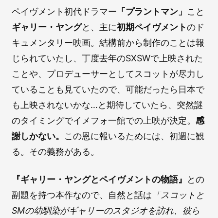
ペイヴメント初代ドラマー
「プラントマン」
こと
ギャリー・ヤング
と、主に
初期ペイヴメント
のド
キュメンタリー映画。結構前から制作のことは報
じられていたし、丁度去年のSXSWで上映された
ことや、プロデューサーとしてスコットが尽力し
ていることも見ていたので、可能だったら日本で
も上映されないかな…と期待していたら、突然謎
のタイミングでイメフォ一館での上映が決定。
感
謝しかない。
この恩に報いるためには、初週に観
る。その義務がある。
『ギャリー・ヤングとペイヴメントの物語』
との
副題を持つ本作なので、自然と話は
「スコットと
SMの幼馴染がギャリーのスタジオを訪れ、彼ら