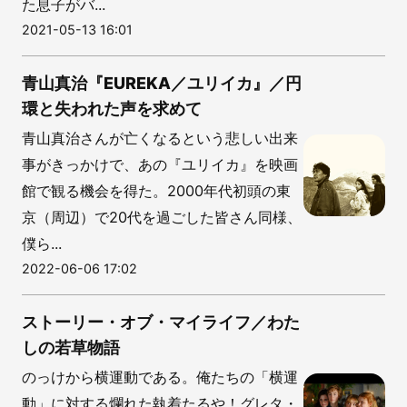
た息子がバ...
2021-05-13 16:01
青山真治『EUREKA／ユリイカ』／円
環と失われた声を求めて
青山真治さんが亡くなるという悲しい出来
事がきっかけで、あの『ユリイカ』を映画
館で観る機会を得た。2000年代初頭の東
京（周辺）で20代を過ごした皆さん同様、
僕ら...
2022-06-06 17:02
ストーリー・オブ・マイライフ／わた
しの若草物語
のっけから横運動である。俺たちの「横運
動」に対する爛れた執着たるや！グレタ・