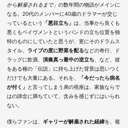
から解雇されるまで」
の数年間の物語がメインに
なる。20代のメンバーに40歳のドラマーが交じ
っているという
「悪目立ち」
は、当事から良くも
悪くもペイヴメントというバンドの立ち位置を独
特のものにしていたと思うが、更にそのドラムス
タイル、
ライブの度に野菜を配る
などの奇行、ド
ラッグに飲酒、
演奏真っ最中の逆立ち
、など、彼
をある種の「伝説」に持ち上げた背景は思いつく
だけでも大量にある。それを、
「今だったら病名
が付く」
と言ってしまう弟の視座は、家族ならで
はの諦念に満ちていて、含みを感じずにはいられ
ない。
僕らファンは、
ギャリーが解雇された経緯
を、複