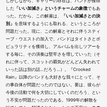
しかしながら、ギャリーの存在は、バンドが獲得
した
「いい加減さ」というチャームの象徴
でもあ
った。だから、この解雇は、
「いい加減さとの決
別」
を意味するようにも取れる、というところが
問題だった。現に、この解雇とそれに伴うスティ
ーブ・ウエストの加入で、バンドはタイトさとポ
ピュラリティを獲得し、アルバムを出しツアーを
する毎に、その演奏は堅牢さを増していった（そ
れに伴って、スコットの覇気がどんどん失われて
いった話は別の話…だろう…）。『Crooked
Rain』以降のバンドも大好きな我々にとって、そ
の事自体が問題だったのではない。要は、彼らが
今後の活動で何を大切にしていくのだろう、とい
う不安が問題だったのである。1999年の解散を