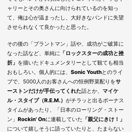
ャリーとその奥さんに向けられているのを知っ
て、俺は心が温まったし、大好きなバンドに失望
させられなくて良かったと思った。
その後の「プラントマン」話や、成功がご破算に
なった話など、単純に
「ロックスターの成功と挫
折」
を描いたドキュメンタリーとして観ても相当
おもしろい。個人的には、
Sonic Youth
とのライ
ブで、5000人のお客さんへの恒例野菜配りを
サ
ーストンだけが手伝ってくれた
話とか、
マイケ
ル・スタイプ（R.E.M.）
がチラッと出るボーナス
タイムがあったり、「日本のローリング・ストー
ン」
Rockin' On
に連載していた
「親父にきけ！」
について嬉しそうに語っていたりと、たまらない