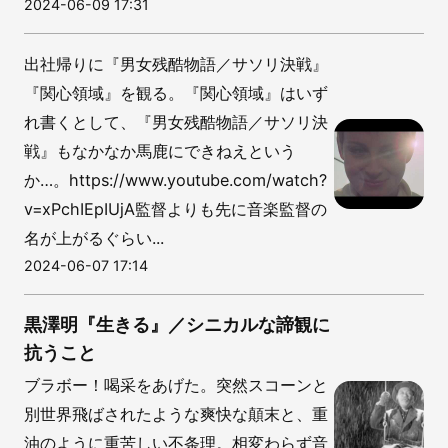
2024-06-09 17:31
出社帰りに『男女残酷物語／サソリ決戦』
『関心領域』を観る。『関心領域』はいず
れ書くとして、『男女残酷物語／サソリ決
戦』もなかなか馬鹿にできねえという
か…。https://www.youtube.com/watch?
v=xPchIEpIUjA監督よりも先に音楽監督の
名が上がるぐらい...
2024-06-07 17:14
黒澤明『生きる』／シニカルな諦観に
抗うこと
ブラボー！喝采をあげた。突然スコーンと
別世界飛ばされたような爽快な顛末と、重
油のように重苦しい不条理。相変わらず音