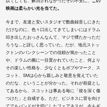
以てしても、解消されなかったその不安に、
この
映画は柔らかい光を当てた。
今まで、友達と安いスタジオで数曲録音しにきた
だけなのに、色々口出してきてしまいにはドラム
叩き出したおっさんなんて、マジで煙たかっただ
ろうな…と訝しく思っていた。だが、地元ストッ
クトンのパンクシーンでの信頼が篤かったこと
や、ドラムの腕に一目置かれていたこと、何より
その楽しい性格を、少なくともボブやマーク、ス
コット、SMは心から親しみと敬意を覚えていた
のだな、ということが分かった。それが前提とし
てあるから、スコットは事ある毎に「彼を深く傷
つけた」と自戒する。ただ、ビジネスに背を向け
てでもバンドが大切にしたフェアネスが、今もギ