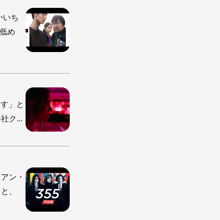
かいち
低め
ます」と
ク...
イアン・
）と、