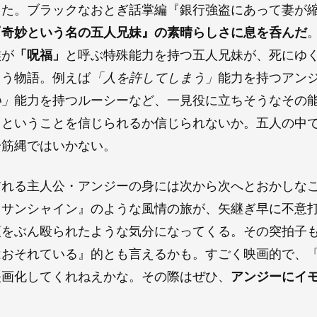
した。ブラックなおとぎ話掌編『銀行強盗にあって妻が
『奇妙という名の五人兄妹』の素晴らしさに息を呑んだ
族が
「呪福」
と呼ぶ特殊能力を持つ五人兄妹が、死にゆ
らう物語。例えば
「人を許してしまう」
能力を持つアン
い」
能力を持つルーシーなど、一見役に立ちそうなその
、ということを信じられるか信じられないか。五人の中
一筋縄ではいかない。
訪れる主人公・アンジーの身には次から次へとおかしな
・サンシャイン』のような風情の旅が、矢継ぎ早に不意
頭をぶん殴られたような気分になってくる。その突拍子
はおそれている』的とも言えるかも。すごく映画的で、
映画化してくれねえかな。その際はぜひ、
アンジーにイ