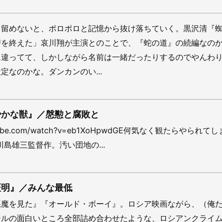
き留めないと、ポロポロと記憶から抜け落ちていく。黒沢清『
讐を終えた」哀川翔が主演とのことで、『蛇の道』の続編なの
に違ってて、しかしながら名前は一緒だったりするのでやんわ
定なのかな。ダンカンのい...
やかな獣』／慇懃と腐敗と
outube.com/watch?v=eb1XoHpwdGE何気なく観たらやられて
川島雄三監督作。汚い団地の...
証明』／みんな最低
悪魔を見た』『オールド・ボーイ』。ロシア映画ながら、（俺
ールの面白いところ全部詰め合わせたような、ロシアンクライ