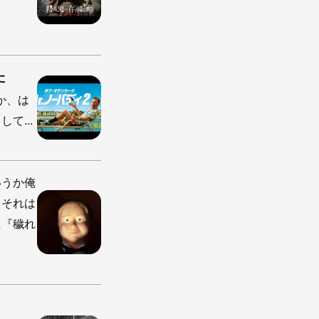
た
か、は
て...
いうか俺
、それは
た『穢れ