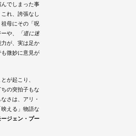
縮んでしまった事
。これ、誇張なし
く祖母にその「呪
ジーや、
「道に迷
能力が、実は足か
でも微妙に意見が
ことが起こり、
打ちの突拍子もな
もなさは、アリ・
「映える」物語な
モージェン・プー