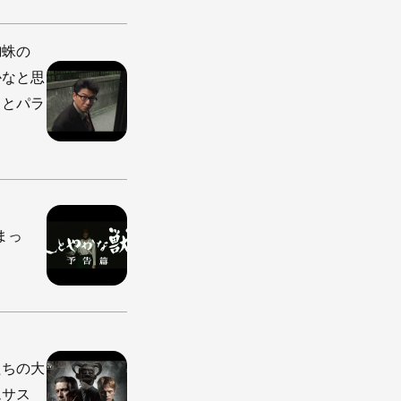
蜘蛛の
かなと思
りとパラ
しまっ
たちの大
ムサス