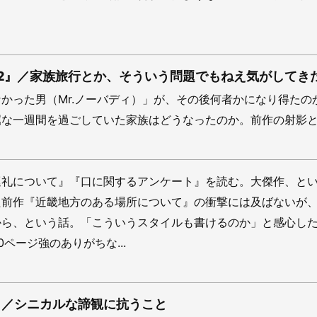
ィ2』／家族旅行とか、そういう問題でもねえ気がしてき
かった男（Mr.ノーバディ）」が、その後何者かになり得たの
な一週間を過ごしていた家族はどうなったのか。前作の射影とし
巡礼について』『口に関するアンケート』を読む。大傑作、と
た前作『近畿地方のある場所について』の衝撃には及ばないが
から、という話。「こういうスタイルも書けるのか」と感心し
ページ強のありがちな...
』／シニカルな諦観に抗うこと