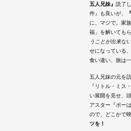
五人兄妹』
読了
件』も良いが、
に、マジで。家
福」を解いても
うことが出来な
せになっている
食い違い、旅は
五人兄妹の元を
『リトル・ミス
い展開を見せ、
アスター『ポー
ので、どこかで
ツを！