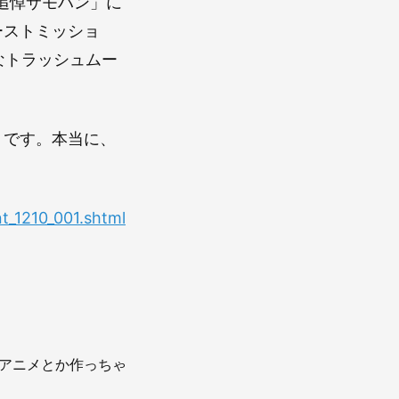
追悼サモハン」に
ーストミッショ
なトラッシュムー
うです。本当に、
t_1210_001.shtml
でアニメとか作っちゃ