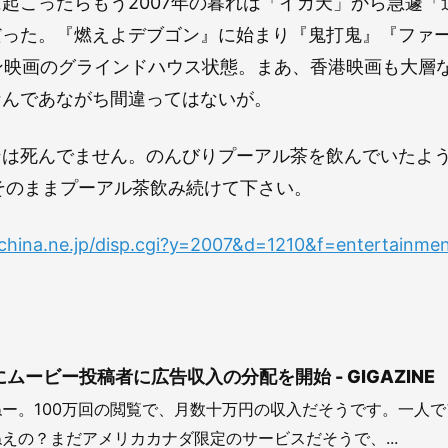
起こったらもう2007年の暮れは「イカ天」から急遽「
だった。『燃えよデブゴン』に始まり『鬼打鬼』『ファ
モハン映画のグラインドハウス状態。まあ、香港映画も大層
なんであながち間違ってはないが。
ンは死んでません。のんびりプーアル茶を飲んでいたよ
そのままプーアル茶飲み続けて下さい。
rchina.ne.jp/disp.cgi?y=2007&d=1210&f=entertainmen
いにムービー投稿者に広告収入の分配を開始 - GIGAZINE
ー。100万回の閲覧で、月数十万円の収入だそうです。一人
えの？まだアメリカカナダ限定のサービスだそうで、...