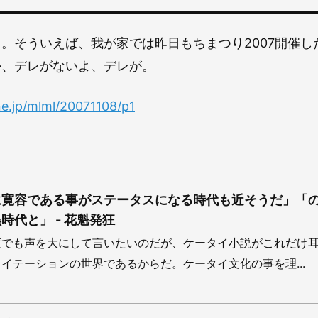
。そういえば、我が家では昨日もちまつり2007開催し
か、デレがないよ、デレが。
ne.jp/mlml/20071108/p1
に寛容である事がステータスになる時代も近そうだ」「
時代と」 - 花魁発狂
度でも声を大にして言いたいのだが、ケータイ小説がこれだけ
イテーションの世界であるからだ。ケータイ文化の事を理...