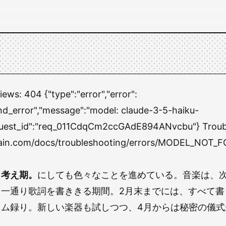
views:
404 {"type":"error","error":
nd_error","message":"model: claude-3-5-haiku-
quest_id":"req_011CdqCm2ccGAdE894ANvcbu"} Troub
chain.com/docs/troubleshooting/errors/MODEL_NOT_
々考え期。
にしても色々なことを進めている。音楽は、
、一通り歌詞を書ききる期間。2月末までには、すべて書
ム録り。新しい楽器も試しつつ、4月からは秘密の儀式